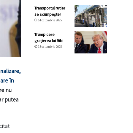
Transportul rutier
se scumpește!
14 octombrie 2025
Trump cere
grațierea lui Bibi
13 octombrie 2025
analizare,
are în
are nu
ar putea
citat