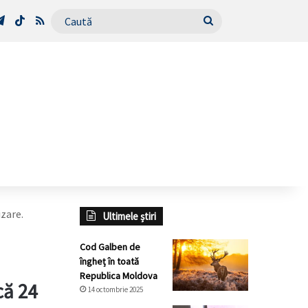
Tube
Telegram
TikTok
RSS
Caută
izare.
Ultimele știri
Cod Galben de
îngheț în toată
Republica Moldova
că 24
14 octombrie 2025