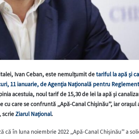
italei, Ivan Ceban, este nemulțumit de
tariful la apă și c
rcuri, 11 ianuarie, de Agenția Națională pentru Reglement
inia acestuia, noul tarif de 15,30 de lei la apă și canaliz
 cu care se confruntă „Apă-Canal Chișinău”, iar orașul 
, scrie
Ziarul Național
.
ă că în luna noiembrie 2022 „Apă-Canal Chișinău” a soli