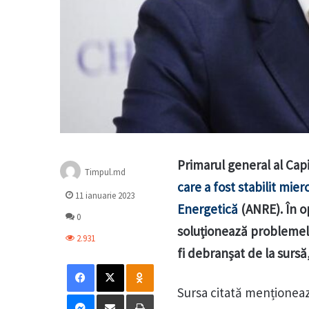
Primarul general al Cap
Timpul.md
care a fost stabilit mie
11 ianuarie 2023
Energetică
(ANRE). În op
0
soluționează problemele
2.931
fi debranșat de la sursă
Facebook
X
Odnoklassniki
Sursa citată menționeaz
Messenger
Distribuie prin mail
Tipărește