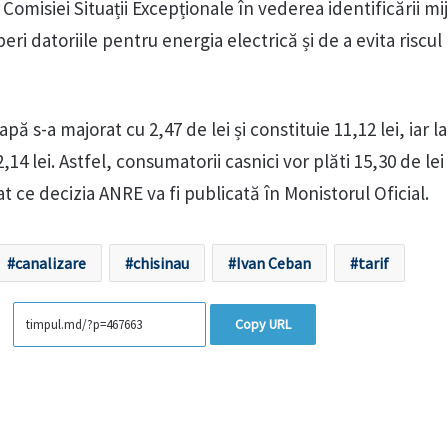
l Comisiei Situații Excepționale în vederea identificării mi
ri datoriile pentru energia electrică și de a evita riscul
pă s-a majorat cu 2,47 de lei și constituie 11,12 lei, iar la
,14 lei. Astfel, consumatorii casnici vor plăti 15,30 de le
at ce decizia ANRE va fi publicată în Monistorul Oficial.
canalizare
chisinau
Ivan Ceban
tarif
Copy URL