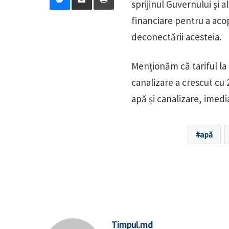
sprijinul Guvernului și a
financiare pentru a acope
deconectării acesteia.
Menționăm că tariful la a
canalizare a crescut cu 2
apă și canalizare, imedi
apă
Timpul.md