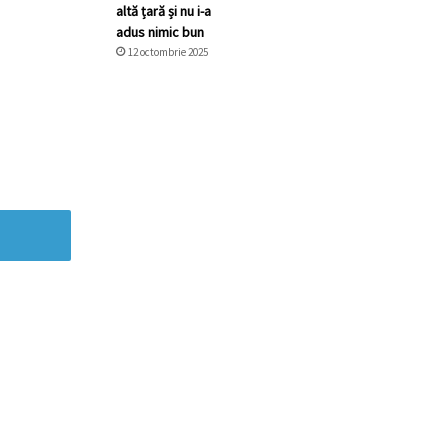
altă țară și nu i-a
adus nimic bun
12 octombrie 2025