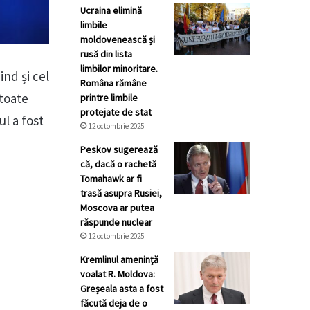
Ucraina elimină
limbile
moldovenească și
rusă din lista
limbilor minoritare.
ind și cel
Româna rămâne
 toate
printre limbile
protejate de stat
ul a fost
12 octombrie 2025
Peskov sugerează
că, dacă o rachetă
Tomahawk ar fi
trasă asupra Rusiei,
Moscova ar putea
răspunde nuclear
12 octombrie 2025
Kremlinul ameninţă
voalat R. Moldova:
Greșeala asta a fost
făcută deja de o