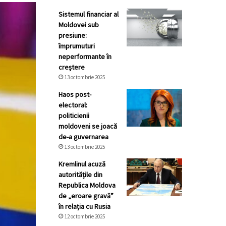
Sistemul financiar al
Moldovei sub
presiune:
împrumuturi
neperformante în
creștere
13 octombrie 2025
Haos post-
electoral:
politicienii
moldoveni se joacă
de-a guvernarea
13 octombrie 2025
Kremlinul acuză
autoritățile din
Republica Moldova
de „eroare gravă”
în relația cu Rusia
12 octombrie 2025