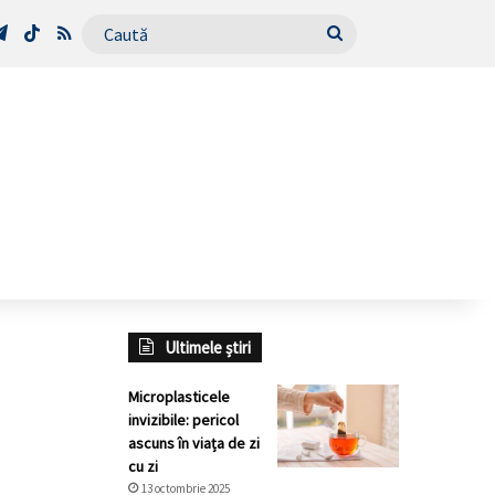
Tube
Telegram
TikTok
RSS
Caută
Ultimele știri
Microplasticele
invizibile: pericol
ascuns în viața de zi
cu zi
13 octombrie 2025