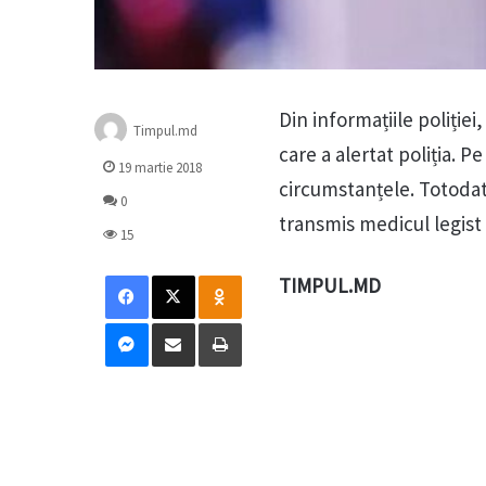
Din informațiile poliției,
Timpul.md
care a alertat poliția. P
19 martie 2018
circumstanțele. Totodată
0
transmis medicul legist 
15
Facebook
X
Odnoklassniki
TIMPUL.MD
Messenger
Distribuie prin mail
Tipărește