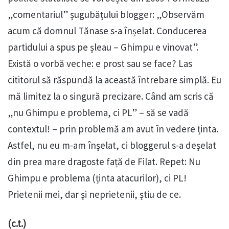
„comentariul” șugubățului blogger: „Observăm
acum că domnul Tănase s-a înșelat. Conducerea
partidului a spus pe șleau – Ghimpu e vinovat”.
Există o vorbă veche: e prost sau se face? Las
cititorul să răspundă la această întrebare simplă. Eu
mă limitez la o singură precizare. Când am scris că
„nu Ghimpu e problema, ci PL” – să se vadă
contextul! – prin problemă am avut în vedere ținta.
Astfel, nu eu m-am înșelat, ci bloggerul s-a deșelat
din prea mare dragoste față de Filat. Repet: Nu
Ghimpu e problema (ținta atacurilor), ci PL!
Prietenii mei, dar și neprietenii, știu de ce.
(c.t.)