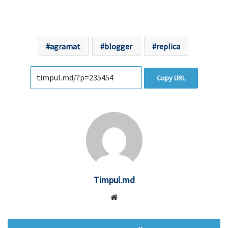
agramat
blogger
replica
Copy URL
Timpul.md
Website