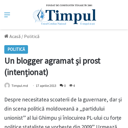
Meniu
Acasă
/
Politică
POLITICĂ
Un blogger agramat și prost
(intenționat)
Timpul.md
17 aprilie 2013
0
4
Despre necesitatea scoaterii de la guvernare, dar și
din scena politică moldoveană a „partidului
unionist” al lui Ghimpu și înlocuirea PL-ului cu forțe
politice stataliste se vorbește din 2009”. Urmează