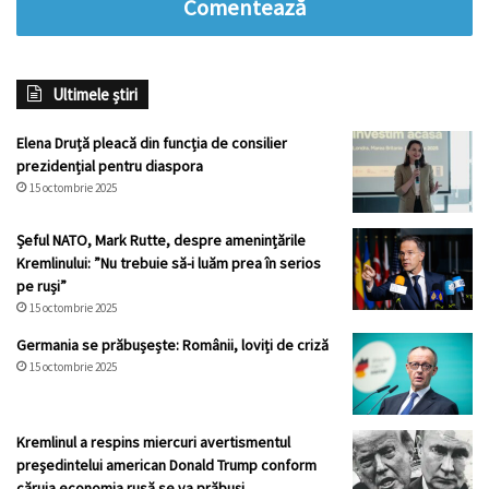
Comentează
Ultimele știri
Elena Druță pleacă din funcția de consilier
prezidențial pentru diaspora
15 octombrie 2025
Șeful NATO, Mark Rutte, despre amenințările
Kremlinului: ”Nu trebuie să-i luăm prea în serios
pe ruși”
15 octombrie 2025
Germania se prăbușește: Românii, loviți de criză
15 octombrie 2025
Kremlinul a respins miercuri avertismentul
preşedintelui american Donald Trump conform
căruia economia rusă se va prăbuşi