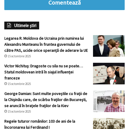
Comentează
Ultimele știri
Legarea R. Moldova de Ucraina prin numirea lui
Alexandru Munteanu în fruntea guvernului de
către PAS, ucide orice speranță de aderare la UE
15 octombrie 2025
Victor Nichituș: Dragoste cu sila nu se poate…
Statul moldovean intră în siajul influenței
franceze
15 octombrie 2025
George Damian: Sunt multe poveștile cu frații de
la Chișinău care, de scârba fraților din București,
se aruncă în brațele fraților de la Kiev
15 octombrie 2025
Regele tuturor românilor: 103 de ani de la
încoronarea lui Ferdinand I