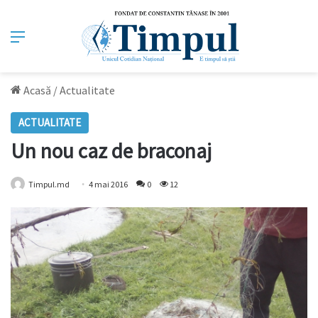
Meniu
Acasă
/
Actualitate
ACTUALITATE
Un nou caz de braconaj
Timpul.md
4 mai 2016
0
12