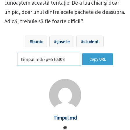
cunoaștem această tentație. De a lua chiar și doar
un pic, doar unul dintre acele pachete de deasupra.
Adică, trebuie să fie foarte dificil”.
bunic
șosete
student
Copy URL
Timpul.md
Website