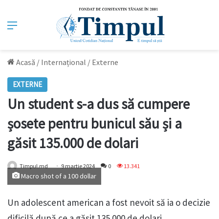
Meniu
Acasă
/
Internațional
/
Externe
EXTERNE
Un student s-a dus să cumpere
șosete pentru bunicul său și a
găsit 135.000 de dolari
Timpul.md
9 martie 2024
0
13.341
Macro shot of a 100 dollar
Un adolescent american a fost nevoit să ia o decizie
dificilă după ce a găsit 135.000 de dolari.