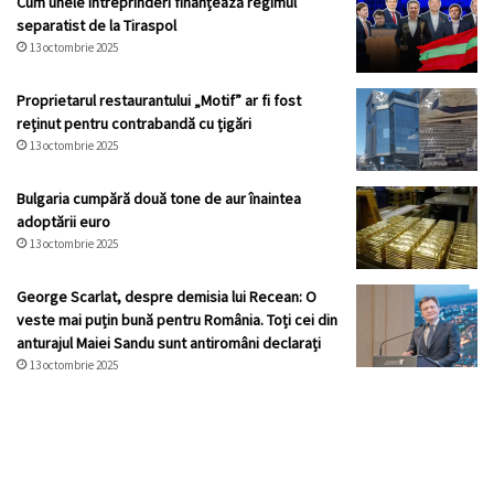
Cum unele întreprinderi finanțează regimul
separatist de la Tiraspol
13 octombrie 2025
Proprietarul restaurantului „Motif” ar fi fost
reținut pentru contrabandă cu țigări
13 octombrie 2025
Bulgaria cumpără două tone de aur înaintea
adoptării euro
13 octombrie 2025
George Scarlat, despre demisia lui Recean: O
veste mai puțin bună pentru România. Toți cei din
anturajul Maiei Sandu sunt antiromâni declarați
13 octombrie 2025