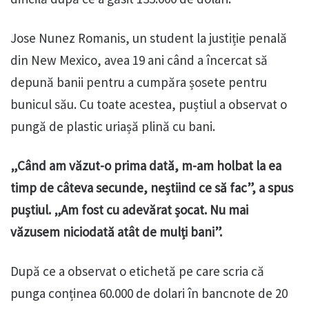
Jose Nunez Romanis, un student la justiție penală
din New Mexico, avea 19 ani când a încercat să
depună banii pentru a cumpăra șosete pentru
bunicul său. Cu toate acestea, puștiul a observat o
pungă de plastic uriașă plină cu bani.
„Când am văzut-o prima dată, m-am holbat la ea
timp de câteva secunde, neștiind ce să fac”, a spus
puștiul. „Am fost cu adevărat șocat. Nu mai
văzusem niciodată atât de mulți bani”.
După ce a observat o etichetă pe care scria că
punga conținea 60.000 de dolari în bancnote de 20