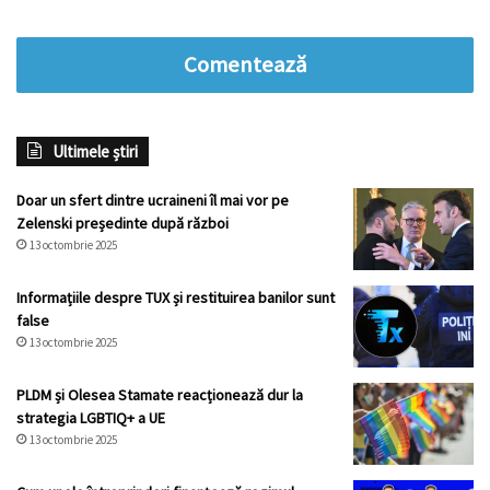
Comentează
Ultimele știri
Doar un sfert dintre ucraineni îl mai vor pe
Zelenski președinte după război
13 octombrie 2025
Informațiile despre TUX și restituirea banilor sunt
false
13 octombrie 2025
PLDM și Olesea Stamate reacționează dur la
strategia LGBTIQ+ a UE
13 octombrie 2025