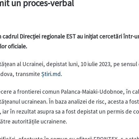
cmit un proces-verbal
in cadrul Direcției regionale EST au inițiat cercetări într-
or oficiale.
ean al Ucrainei, depistat luni, 10 iulie 2023, pe sensul
oldova, transmite
Știri.md.
recere a frontierei comun Palanca-Maiaki-Udobnoe, în cal
ățeanul ucrainean. În baza analizei de risc, acesta a fos
 iar în rezultat asupra sa a fost depistat un permis de 
către autoritățile ucrainene.