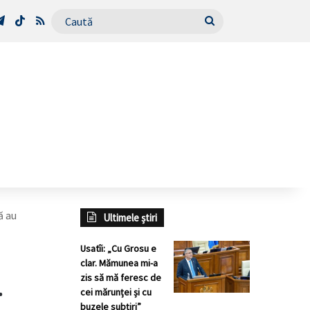
Tube
Telegram
TikTok
RSS
Caută
ă au
Ultimele știri
Usatîi: „Cu Grosu e
clar. Mămunea mi-a
zis să mă feresc de
.
cei mărunței și cu
buzele subțiri”