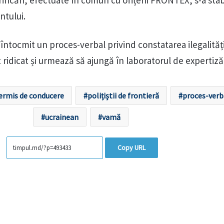
rificări, efectuate în comun cu ofițerii FRONTEX, s-a stabi
ntului.
u întocmit un proces-verbal privind constatarea ilegalității
st ridicat și urmează să ajungă în laboratorul de expertiză
ermis de conducere
polițiștii de frontieră
proces-verb
ucrainean
vamă
Copy URL