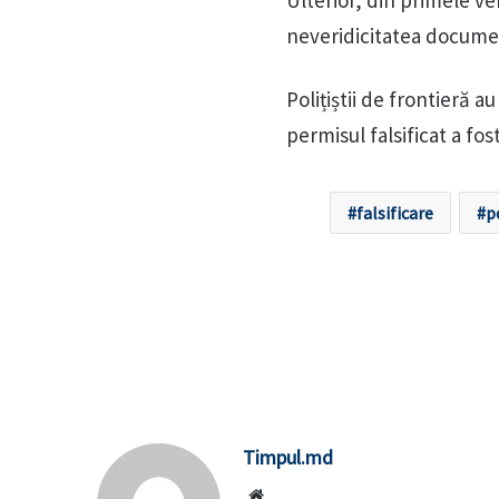
Ulterior, din primele ve
neveridicitatea docume
Polițiștii de frontieră a
permisul falsificat a fo
falsificare
p
Timpul.md
Website