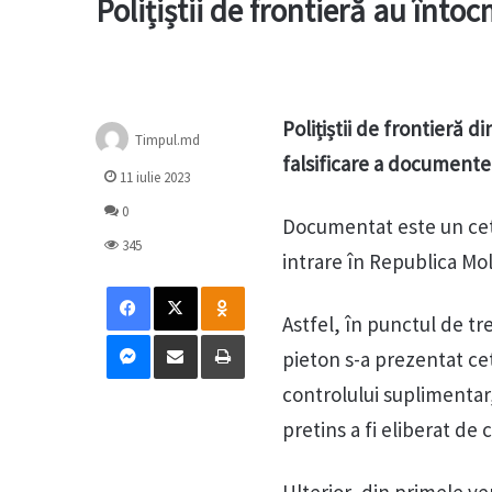
Polițiștii de frontieră au înto
Polițiștii de frontieră d
Timpul.md
falsificare a documentel
11 iulie 2023
0
Documentat este un cetăț
345
intrare în Republica M
Facebook
X
Odnoklassniki
Astfel, în punctul de t
Messenger
Distribuie prin mail
Tipărește
pieton s-a prezentat cet
controlului suplimentar,
pretins a fi eliberat de 