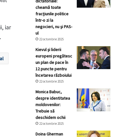
lit
dictatoriale:
cheamă toate
fracţiunile politice
într-o zi la
, iar
negocieri, nu şi PAS-
ul
.
22 octombrie 2025
Kievul și liderii
europeni pregătesc
al
un plan de pace în
12 puncte pentru
încetarea războiului
22 octombrie 2025
Monica Babuc,
despre identitatea
moldovenilor:
Trebuie să
deschidem ochii
22 octombrie 2025
Doina Gherman