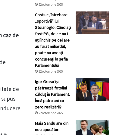
22 octombrie 2025
Costiuc, întrebare
„sportivă” lui
Stoianoglo: Când ați
fost PG, de ce nu i-
un caz de
ați închis pe cei are
au furat miliardul,
poate nu aveați
concurenți la șefia
 de
Parlamentului
22 octombrie 2025
Igor Grosu își
itate de
păstrează fotoliul
călduț în Parlament.
t supus
Încă patru ani cu
zero realizări!?
conducere
22 octombrie 2025
Maia Sandu are din
nou apucături