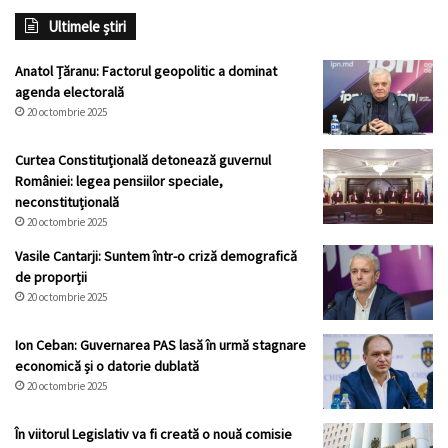
Ultimele știri
Anatol Țăranu: Factorul geopolitic a dominat
agenda electorală
20 octombrie 2025
Curtea Constituțională detonează guvernul
României: legea pensiilor speciale,
neconstituțională
20 octombrie 2025
Vasile Cantarji: Suntem într-o criză demografică
de proporții
20 octombrie 2025
Ion Ceban: Guvernarea PAS lasă în urmă stagnare
economică și o datorie dublată
20 octombrie 2025
În viitorul Legislativ va fi creată o nouă comisie