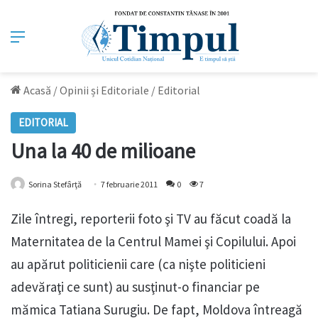
Meniu
Acasă
/
Opinii și Editoriale
/
Editorial
EDITORIAL
Una la 40 de milioane
Sorina Stefârţă
7 februarie 2011
0
7
Zile întregi, reporterii foto şi TV au făcut coadă la
Maternitatea de la Centrul Mamei şi Copilului. Apoi
au apărut politicienii care (ca nişte politicieni
adevăraţi ce sunt) au susţinut-o financiar pe
mămica Tatiana Surugiu. De fapt, Moldova întreagă