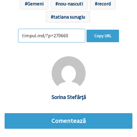
Gemeni
nou-nascuti
record
tatiana surugiu
Copy URL
Sorina Stefârţă
Comentează