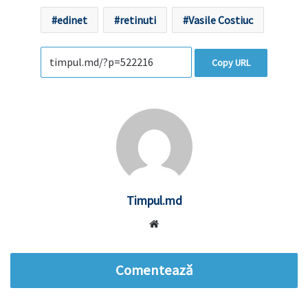
edinet
retinuti
Vasile Costiuc
Copy URL
Timpul.md
Website
Comentează