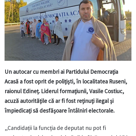
Un autocar cu membri ai Partidului Democrația
Acasă a fost oprit de polițiști, în localitatea Ruseni,
raionul Edineț. Liderul formațiunii, Vasile Costiuc,
acuză autoritățile că ar fi fost reținuți ilegal și
împiedicați să desfășoare întâlniri electorale.
„Candidații la funcția de deputat nu pot fi