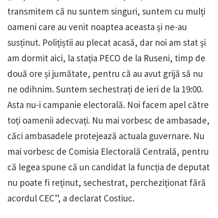
transmitem că nu suntem singuri, suntem cu mulți
oameni care au venit noaptea aceasta și ne-au
susținut. Polițiștii au plecat acasă, dar noi am stat și
am dormit aici, la stația PECO de la Ruseni, timp de
două ore și jumătate, pentru că au avut grijă să nu
ne odihnim. Suntem sechestrați de ieri de la 19:00.
Asta nu-i campanie electorală. Noi facem apel către
toți oamenii adecvați. Nu mai vorbesc de ambasade,
căci ambasadele protejează actuala guvernare. Nu
mai vorbesc de Comisia Electorală Centrală, pentru
că legea spune că un candidat la funcția de deputat
nu poate fi reținut, sechestrat, percheziționat fără
acordul CEC”, a declarat Costiuc.