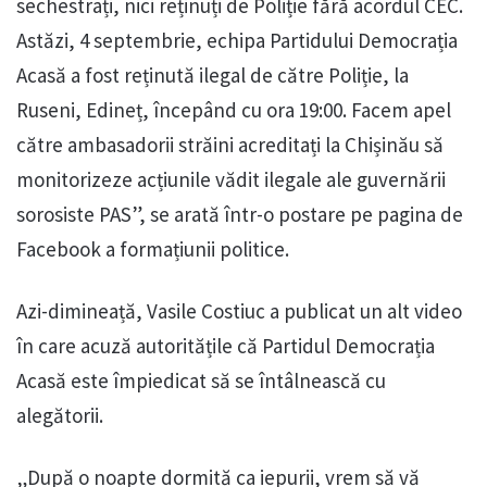
sechestrați, nici reținuți de Poliție fără acordul CEC.
Astăzi, 4 septembrie, echipa Partidului Democrația
Acasă a fost reținută ilegal de către Poliție, la
Ruseni, Edineț, începând cu ora 19:00. Facem apel
către ambasadorii străini acreditați la Chișinău să
monitorizeze acțiunile vădit ilegale ale guvernării
sorosiste PAS”, se arată într-o postare pe pagina de
Facebook a formațiunii politice.
Azi-dimineață, Vasile Costiuc a publicat un alt video
în care acuză autoritățile că Partidul Democrația
Acasă este împiedicat să se întâlnească cu
alegătorii.
„După o noapte dormită ca iepurii, vrem să vă