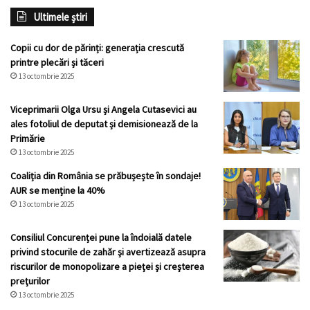
Ultimele știri
Copii cu dor de părinți: generația crescută
printre plecări și tăceri
13 octombrie 2025
Viceprimarii Olga Ursu și Angela Cutasevici au
ales fotoliul de deputat și demisionează de la
Primărie
13 octombrie 2025
Coaliția din România se prăbușește în sondaje!
AUR se menține la 40%
13 octombrie 2025
Consiliul Concurenței pune la îndoială datele
privind stocurile de zahăr şi avertizează asupra
riscurilor de monopolizare a pieţei şi creşterea
preţurilor
13 octombrie 2025