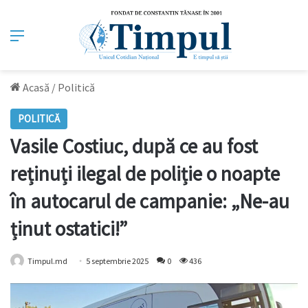
Meniu
Acasă
/
Politică
POLITICĂ
Vasile Costiuc, după ce au fost
reținuți ilegal de poliție o noapte
în autocarul de campanie: „Ne-au
ținut ostatici!”
Timpul.md
5 septembrie 2025
0
436