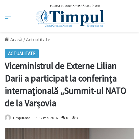
Meniu
Acasă
/
Actualitate
ACTUALITATE
Viceministrul de Externe Lilian
Darii a participat la conferința
internațională „Summit-ul NATO
de la Varșovia
Timpul.md
12 mai 2016
0
3