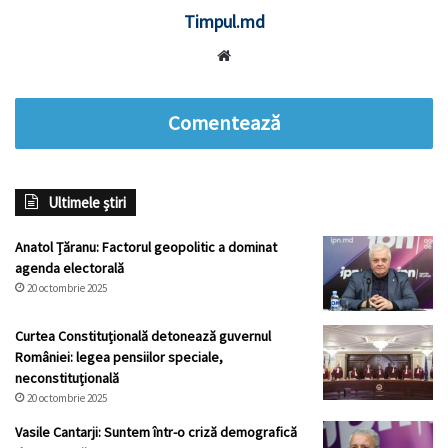
Timpul.md
Website
Comentează
Ultimele știri
Anatol Țăranu: Factorul geopolitic a dominat
agenda electorală
20 octombrie 2025
Curtea Constituțională detonează guvernul
României: legea pensiilor speciale,
neconstituțională
20 octombrie 2025
Vasile Cantarji: Suntem într-o criză demografică