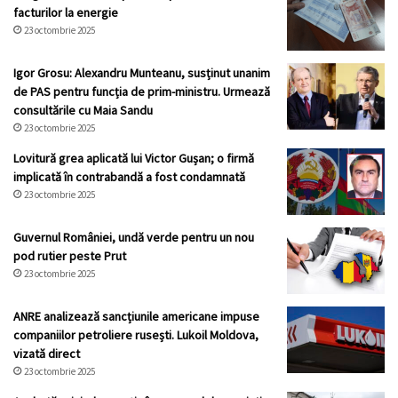
facturilor la energie
23 octombrie 2025
Igor Grosu: Alexandru Munteanu, susținut unanim
de PAS pentru funcția de prim-ministru. Urmează
consultările cu Maia Sandu
23 octombrie 2025
Lovitură grea aplicată lui Victor Gușan; o firmă
implicată în contrabandă a fost condamnată
23 octombrie 2025
Guvernul României, undă verde pentru un nou
pod rutier peste Prut
23 octombrie 2025
ANRE analizează sancțiunile americane impuse
companiilor petroliere rusești. Lukoil Moldova,
vizată direct
23 octombrie 2025