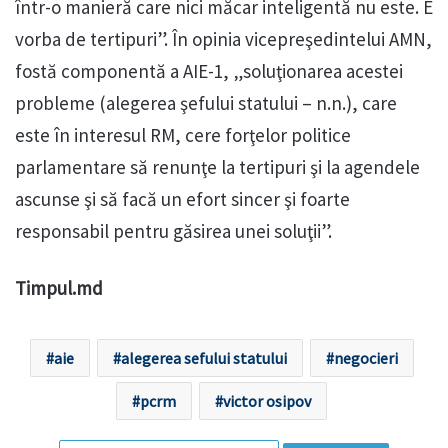
într-o manieră care nici măcar inteligentă nu este. E
vorba de tertipuri”. În opinia vicepreşedintelui AMN,
fostă componentă a AIE-1, „soluţionarea acestei
probleme (alegerea şefului statului – n.n.), care
este în interesul RM, cere forţelor politice
parlamentare să renunţe la tertipuri şi la agendele
ascunse şi să facă un efort sincer şi foarte
responsabil pentru găsirea unei soluţii”.
Timpul.md
aie
alegerea sefului statului
negocieri
pcrm
victor osipov