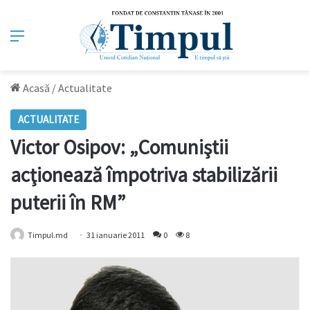
Meniu
Acasă
/
Actualitate
ACTUALITATE
Victor Osipov: „Comuniştii
acţionează împotriva stabilizării
puterii în RM”
Timpul.md
31 ianuarie 2011
0
8