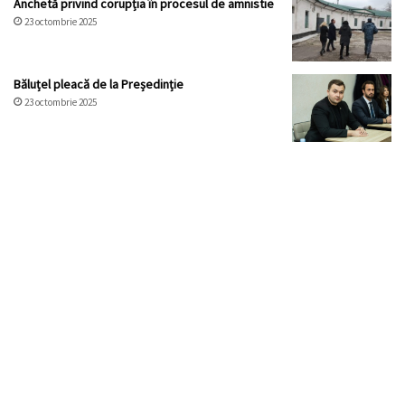
Anchetă privind corupția în procesul de amnistie
23 octombrie 2025
Băluțel pleacă de la Președinție
23 octombrie 2025