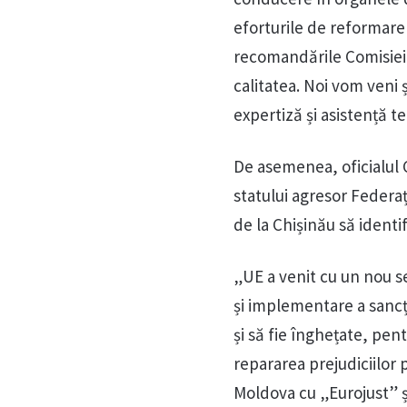
eforturile de reformare
recomandările Comisiei d
calitatea. Noi vom veni 
expertiză și asistență t
De asemenea, oficialul C
statului agresor Federaț
de la Chișinău să identif
„UE a venit cu un nou s
și implementare a sancți
și să fie înghețate, pent
repararea prejudiciilor
Moldova cu „Eurojust” ș