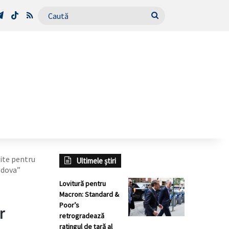
Tube
Telegram
TikTok
RSS
Caută
site pentru
Ultimele știri
ldova”
Lovitură pentru
Macron: Standard &
Poor’s
r
retrogradează
ratingul de țară al