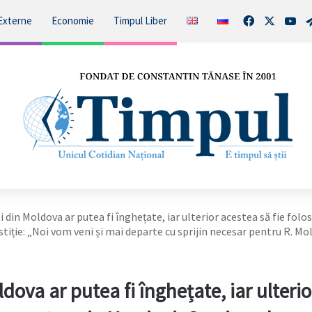
Facebook
X
You
Externe
Economie
Timpul Liber
i din Moldova ar putea fi înghețate, iar ulterior acestea să fie folo
tiție: „Noi vom veni și mai departe cu sprijin necesar pentru R. Mo
dova ar putea fi înghețate, iar ulterio