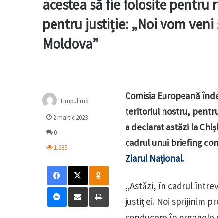
acestea să fie folosite pentru
pentru justiție: „Noi vom veni
Moldova”
Comisia Europeană înde
Timpul.md
teritoriul nostru, pentr
2 martie 2023
a declarat astăzi la Chi
0
cadrul unui briefing co
1.285
Ziarul Național.
Facebook
X
Odnoklassniki
„Astăzi, în cadrul într
Messenger
Distribuie prin mail
Tipărește
justiției. Noi sprijinim 
conducere în organele d