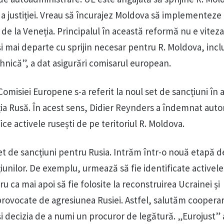
 a justiției. Vreau să încurajez Moldova să implementeze
e la Veneția. Principalul în această reformă nu e viteza
și mai departe cu sprijin necesar pentru R. Moldova, incl
ehnică”, a dat asigurări comisarul european.
omisiei Europene s-a referit la noul set de sancțiuni în 
ia Rusă. În acest sens, Didier Reynders a îndemnat autor
ice activele rusești de pe teritoriul R. Moldova.
et de sancțiuni pentru Rusia. Intrăm într-o nouă etapă de
unilor. De exemplu, urmează să fie identificate activele
ru ca mai apoi să fie folosite la reconstruirea Ucrainei și
 provocate de agresiunea Rusiei. Astfel, salutăm cooperar
i decizia de a numi un procuror de legătură. „Eurojust” 