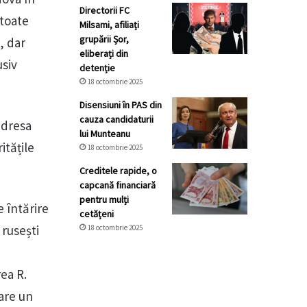
Directorii FC
 toate
Milsami, afiliați
grupării Șor,
, dar
eliberați din
usiv
detenție
18 octombrie 2025
Disensiuni în PAS din
cauza candidaturii
adresa
lui Munteanu
itățile
18 octombrie 2025
Creditele rapide, o
capcană financiară
pentru mulți
 întărire
cetățeni
 rusești
18 octombrie 2025
ea R.
are un