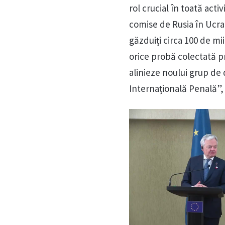
rol crucial în toată act
comise de Rusia în Ucrai
găzduiți circa 100 de mii
orice probă colectată pr
alinieze noului grup de 
Internațională Penală”,