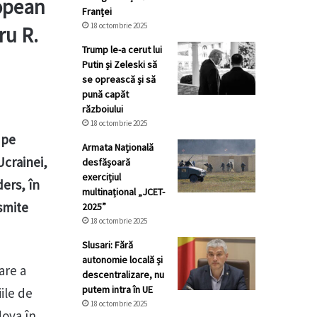
ropean
Franței
18 octombrie 2025
ru R.
Trump le-a cerut lui
Putin și Zeleski să
se oprească și să
pună capăt
războiului
18 octombrie 2025
 pe
Armata Națională
Ucrainei,
desfășoară
exercițiul
ders, în
multinațional „JCET-
nsmite
2025”
18 octombrie 2025
Slusari: Fără
autonomie locală și
are a
descentralizare, nu
putem intra în UE
iile de
18 octombrie 2025
dova în