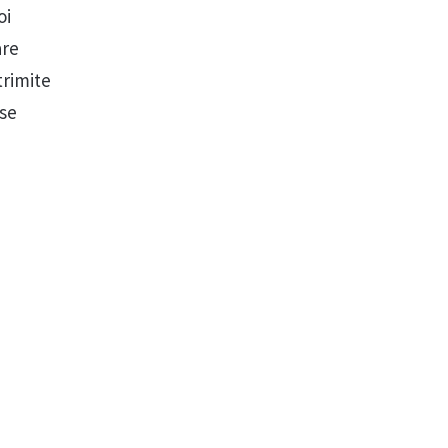
oi
are
trimite
 se