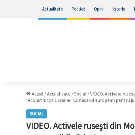
Actualitate
Politică
Opinii
Istorie
Acasă
/
Actualitate
/
Social
/
VIDEO. Activele ruseșt
reconstrucția Ucrainei. Comisarul european pentru jus
SOCIAL
VIDEO. Activele rusești din Mol