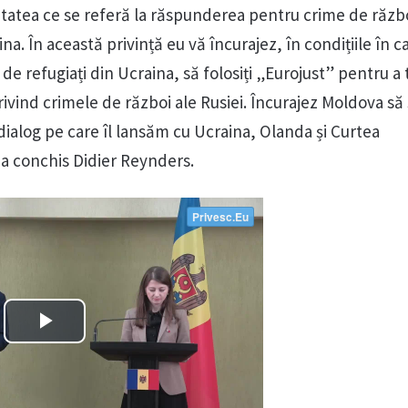
ivitatea ce se referă la răspunderea pentru crime de răzb
na. În această privință eu vă încurajez, în condițiile în c
 de refugiați din Ucraina, să folosiți „Eurojust” pentru a 
ivind crimele de război ale Rusiei. Încurajez Moldova să
dialog pe care îl lansăm cu Ucraina, Olanda și Curtea
 a conchis Didier Reynders.