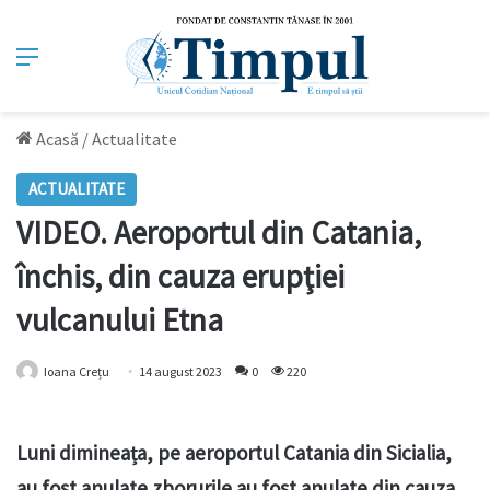
Meniu
Acasă
/
Actualitate
ACTUALITATE
VIDEO. Aeroportul din Catania,
închis, din cauza erupţiei
vulcanului Etna
Ioana Crețu
14 august 2023
0
220
Luni dimineața, pe aeroportul Catania din Sicialia,
au fost anulate zborurile au fost anulate din cauza