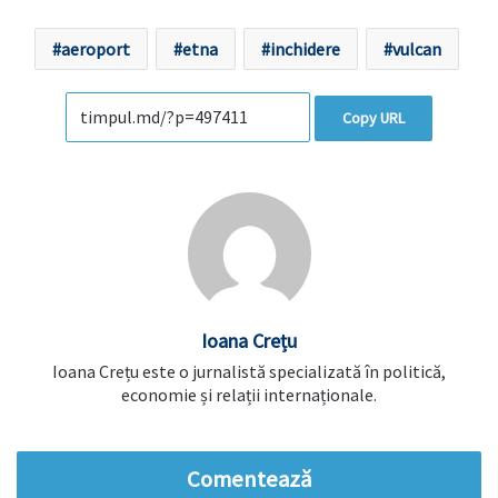
aeroport
etna
inchidere
vulcan
Copy URL
Ioana Crețu
Ioana Crețu este o jurnalistă specializată în politică,
economie și relații internaționale.
Comentează