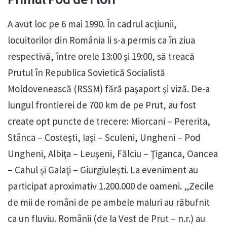
A avut loc pe 6 mai 1990. În cadrul acţiunii,
locuitorilor din România li s-a permis ca în ziua
respectivă, între orele 13:00 şi 19:00, să treacă
Prutul în Republica Sovietică Socialistă
Moldovenească (RSSM) fără paşaport şi viză. De-a
lungul frontierei de 700 km de pe Prut, au fost
create opt puncte de trecere: Miorcani – Pererita,
Stânca – Costeşti, Iaşi – Sculeni, Ungheni – Pod
Ungheni, Albiţa – Leuşeni, Fălciu – Ţiganca, Oancea
– Cahul şi Galaţi – Giurgiuleşti. La eveniment au
participat aproximativ 1.200.000 de oameni. „Zecile
de mii de români de pe ambele maluri au răbufnit
ca un fluviu. Românii (de la Vest de Prut – n.r.) au