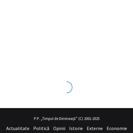
ks tecrübesinin ve üst
sex izle
seviye olduğu dışarıdan bakıldığında
P.P. „Timpul de Dimineață” (C) 2001-2025
Actualitate
Politică
Opinii
Istorie
Externe
Economie