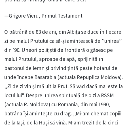
—Grigore Vieru, Primul Testament
O bătrână de 83 de ani, din Albița se duce în fiecare
zi pe malul Prutului ca să-și amintească de ”unirea”
din ‘90. Uneori polițiștii de frontieră o găsesc pe
malul Prutului, aproape de apă, sprijinită în
bastonul de lemn și privind țintă peste hotarul de
unde începe Basarabia (actuala Repuplica Moldova).
„Zi de zi vin și mă uit la Prut. Să văd dacă mai este la
locul lui“. Despre unirea spirituală de o zi a RSSM
(actuala R. Moldova) cu Romania, din mai 1990,
batrâna își amintește cu drag. „Mi-am chemat copiii
de la Iași, de la Huși să vină. M-am trezit de la cinci