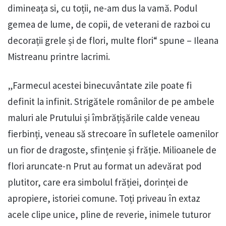
dimineața si, cu toții, ne-am dus la vamă. Podul
gemea de lume, de copii, de veterani de razboi cu
decorații grele și de flori, multe flori“ spune – Ileana
Mistreanu printre lacrimi.
„Farmecul acestei binecuvântate zile poate fi
definit la infinit. Strigătele românilor de pe ambele
maluri ale Prutului și îmbrățișările calde veneau
fierbinți, veneau să strecoare în sufletele oamenilor
un fior de dragoste, sfințenie și frăție. Milioanele de
flori aruncate-n Prut au format un adevărat pod
plutitor, care era simbolul frăției, dorinței de
apropiere, istoriei comune. Toți priveau în extaz
acele clipe unice, pline de reverie, inimele tuturor