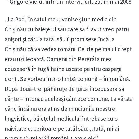
—Grigore Vieru, într-un interviu difuzat în mai 2008
„La Pod, în satul meu, venise şi un medic din
Chişinău cu baieţelul său care să fi avut vreo patru
anişori şi căruia tatăl său îi promisese încă la
Chişinău că va vedea români. Cei de pe malul drept
erau uzi leoarcă. Oamenii din Pererâta mea
aduseseră în fugă haine uscate pentru oaspeţii
doriţi. Se vorbea într-o limbă comună – în română.
După două-trei păhăruţe de ţuică începuseră să
cânte – intonau aceleaşi cântece comune. La vârsta
când încă nu era atins de minciunile noastre
lingvistice, băieţelul medicului întrebase cu o
naivitate cuceritoare pe tatăl său: ,,Tată, mi-ai
promis să-mi arăţi români. Care-s ei?”