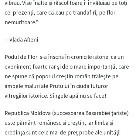
vibrau. Vise înalte și răscolitoare îi învăluiau pe toți
cei prezenți, care călcau pe trandafiri, pe flori
nemuritoare."
—Vlada Afteni
Podul de Flori s-a înscris în cronicile istoriei ca un
eveniment foarte rar şi de o mare importanță, care
ne spune că poporul creştin român trăieşte pe
ambele maluri ale Prutului în ciuda tuturor
vitregiilor istorice. Sîngele apă nu se face!
Republica Moldova (succesoarea Basarabiei ţariste)
este pământ românesc şi creştin, iar limba şi
credinţa sunt cele mai de preţ probe ale unităţii