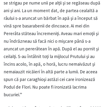
se strigau pe nume unii pe alţii şi se regăseau după
ani şi ani. La un moment dat, de partea cealaltă a
râului s-a aruncat un bărbat în apă şi a început să
vină spre basarabenii de dincoace. Ai mei din
Pererâta stăteau încremeniţi. Aveau mari emoţii şi
nu îndrăzneau să facă nici o mişcare până s-a
aruncat un pererâtean în apă. După el au pornit şi
ceilalţi. S-au întâlnit toţi la mijlocul Prutului şi au
încins acolo, în apă, o horă, lucru nemaivăzut şi
nemaiauzit nicăieri în altă parte a lumii. De aceea
spun că par caraghioşi astăzi cei care ironizează
Podul de Flori. Nu poate fi ironizată lacrima
bucuriei.”