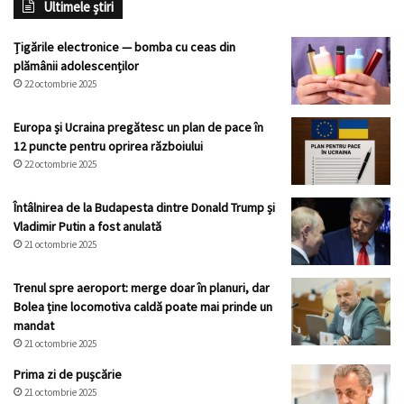
Ultimele știri
Țigările electronice — bomba cu ceas din
plămânii adolescenților
22 octombrie 2025
Europa și Ucraina pregătesc un plan de pace în
12 puncte pentru oprirea războiului
22 octombrie 2025
Întâlnirea de la Budapesta dintre Donald Trump și
Vladimir Putin a fost anulată
21 octombrie 2025
Trenul spre aeroport: merge doar în planuri, dar
Bolea ține locomotiva caldă poate mai prinde un
mandat
21 octombrie 2025
Prima zi de pușcărie
21 octombrie 2025