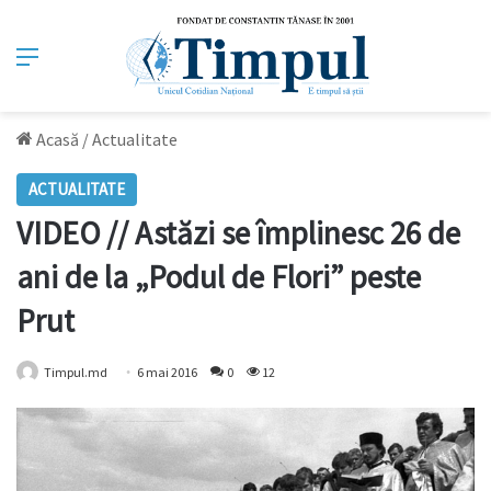
Meniu
Acasă
/
Actualitate
ACTUALITATE
VIDEO // Astăzi se împlinesc 26 de
ani de la „Podul de Flori” peste
Prut
Timpul.md
6 mai 2016
0
12