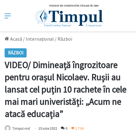
Meniu
Acasă
/
Internațional
/
Război
RĂZBOI
VIDEO/ Dimineață îngrozitoare
pentru orașul Nicolaev. Rușii au
lansat cel puțin 10 rachete în cele
mai mari univeristăți: „Acum ne
atacă educația”
Timpul.md
15 iulie 2022
0
1.714