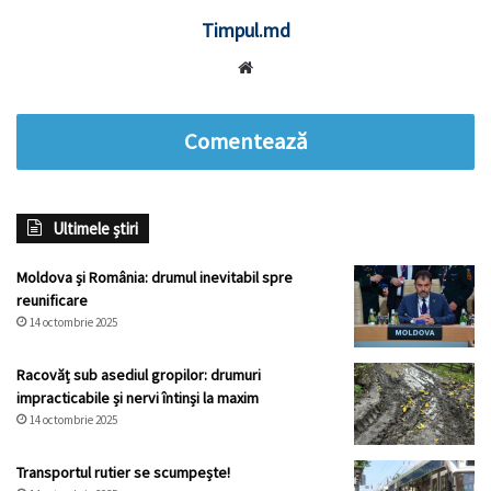
Timpul.md
Website
Comentează
Ultimele știri
Moldova și România: drumul inevitabil spre
reunificare
14 octombrie 2025
Racovăț sub asediul gropilor: drumuri
impracticabile și nervi întinși la maxim
14 octombrie 2025
Transportul rutier se scumpește!