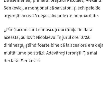
De asemenea, primarul orașului Nicolaev, Alexandr
Senkevici, a menționat că salvatorii și echipele de
urgență lucrează deja la locurile de bombardate.
„Până acum sunt cunoscuți doi răniți. De data
aceasta, au lovit Nicolaevul în jurul orei 07:50
dimineața, știind foarte bine că la acea oră era deja
multă lume pe străzi. Adevărați teroriști!”, a mai
declarat Senkevici.