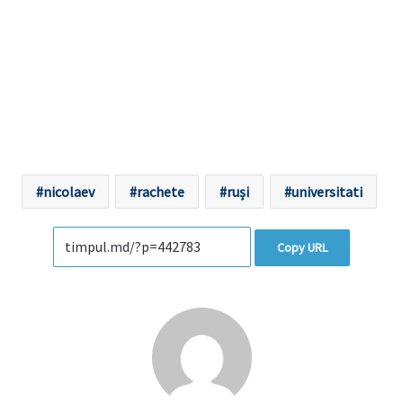
nicolaev
rachete
ruși
universitati
Copy URL