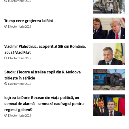
14 octombrie 2025
Trump cere grațierea lui Bibi
13 octombrie 2025
Vladimir Plahotniuc, acoperit al SIE din România,
acuză Vlad Filat
13 octombrie 2025
Studiu: Fiecare al treilea copil din R. Moldova
trăiește în sărăcie
13 octombrie 2025
Ieșirea lui Dorin Recean din viața politică, un
semnal de alarmă – urmează naufragiul pentru
regimul galben!?
13 octombrie 2025