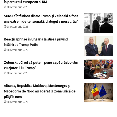
în parcursul european al RM
18 octombrie 2025
SURSE: Întâlnirea dintre Trump și Zelenski a fost
una extrem de tensionată: dialogul a mers „rău”
18 octombrie 2025
Reacții aprinse în Ungaria la știrea privind
întâlnirea Trump-Putin
18 octombrie 2025
Zelenski: „Cred că putem pune capăt războiului
cu ajutorul lui Trump”
18 octombrie 2025
Albania, Republica Moldova, Muntenegru şi
Macedonia de Nord au aderat la zona unică de
plăţi în euro
18 octombrie 2025