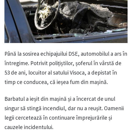
Până la sosirea echipajuilui DSE, automobilul a ars în
întregime. Potrivit polițiștilor, șoferul în vârstă de
53 de ani, locuitor al satului Visoca, a depistat în
timp ce conducea, că ieșea fum din mașină.
Barbatul a ieșit din mașină și a încercat de unul
singur să stingă incendiul, dar nu a reușit. Oamenii
legii cercetează în continuare împrejurările și
cauzele incidentului.