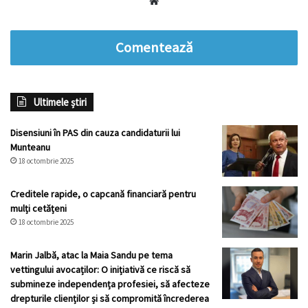
Website
Comentează
Ultimele știri
Disensiuni în PAS din cauza candidaturii lui
Munteanu
18 octombrie 2025
Creditele rapide, o capcană financiară pentru
mulți cetățeni
18 octombrie 2025
Marin Jalbă, atac la Maia Sandu pe tema
vettingului avocaților: O inițiativă ce riscă să
submineze independența profesiei, să afecteze
drepturile clienților și să compromită încrederea