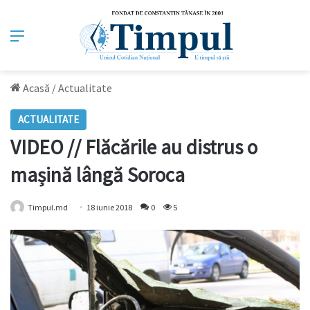
Meniu
Acasă
/
Actualitate
ACTUALITATE
VIDEO // Flăcările au distrus o
mașină lângă Soroca
Timpul.md
18 iunie 2018
0
5