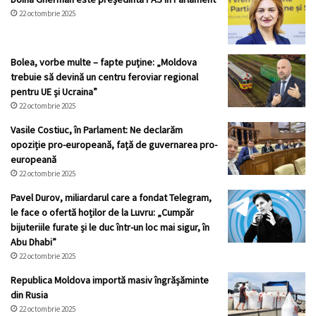
22 octombrie 2025
Bolea, vorbe multe – fapte puține: „Moldova
trebuie să devină un centru feroviar regional
pentru UE și Ucraina”
22 octombrie 2025
Vasile Costiuc, în Parlament: Ne declarăm
opoziție pro-europeană, față de guvernarea pro-
europeană
22 octombrie 2025
Pavel Durov, miliardarul care a fondat Telegram,
le face o ofertă hoților de la Luvru: „Cumpăr
bijuteriile furate și le duc într-un loc mai sigur, în
Abu Dhabi”
22 octombrie 2025
Republica Moldova importă masiv îngrășăminte
din Rusia
22 octombrie 2025