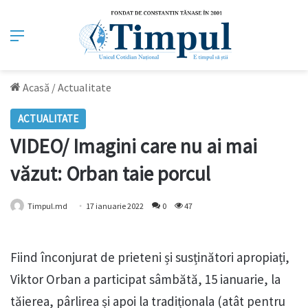
Meniu
Acasă
/
Actualitate
ACTUALITATE
VIDEO/ Imagini care nu ai mai
văzut: Orban taie porcul
Timpul.md
17 ianuarie 2022
0
47
Fiind înconjurat de prieteni și susținători apropiați,
Viktor Orban a participat sâmbătă, 15 ianuarie, la
tăierea, pârlirea și apoi la tradiționala (atât pentru