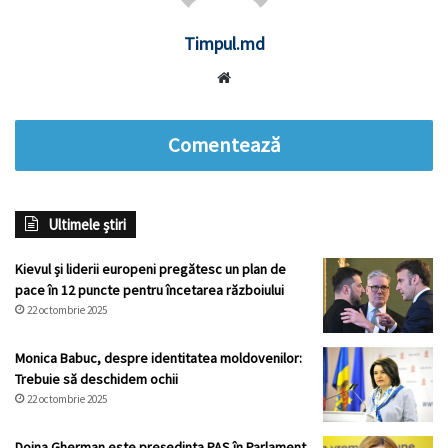
Timpul.md
Website
Comentează
Ultimele știri
Kievul și liderii europeni pregătesc un plan de
pace în 12 puncte pentru încetarea războiului
22 octombrie 2025
Monica Babuc, despre identitatea moldovenilor:
Trebuie să deschidem ochii
22 octombrie 2025
Doina Gherman este președinta PAS în Parlament