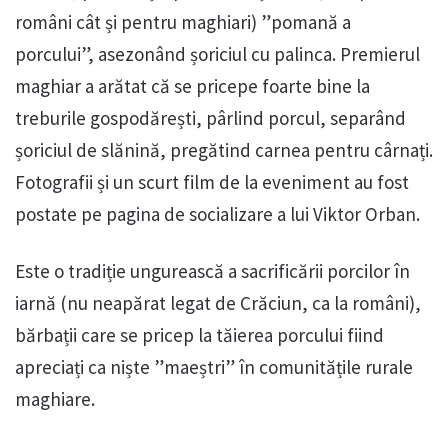
români cât și pentru maghiari) ”pomană a
porcului”, asezonând șoriciul cu palinca. Premierul
maghiar a arătat că se pricepe foarte bine la
treburile gospodărești, pârlind porcul, separând
șoriciul de slănină, pregătind carnea pentru cârnați.
Fotografii și un scurt film de la eveniment au fost
postate pe pagina de socializare a lui Viktor Orban.
Este o tradiție ungurească a sacrificării porcilor în
iarnă (nu neapărat legat de Crăciun, ca la români),
bărbații care se pricep la tăierea porcului fiind
apreciați ca niște ”maeștri” în comunitățile rurale
maghiare.