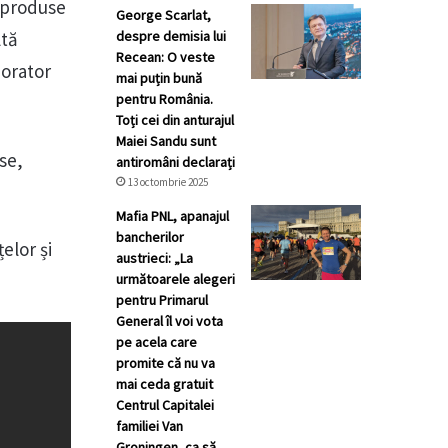
e produse
George Scarlat,
ltă
despre demisia lui
Recean: O veste
borator
mai puțin bună
pentru România.
Toți cei din anturajul
Maiei Sandu sunt
se,
antiromâni declarați
13 octombrie 2025
Mafia PNL, apanajul
bancherilor
elor și
austrieci: „La
următoarele alegeri
pentru Primarul
General îl voi vota
pe acela care
promite că nu va
mai ceda gratuit
Centrul Capitalei
familiei Van
Groningen, ca să