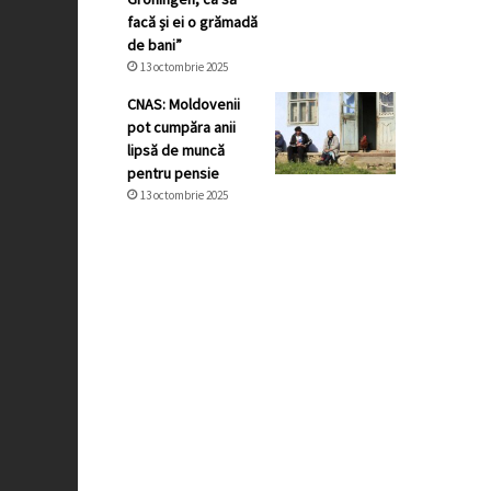
facă și ei o grămadă
de bani”
13 octombrie 2025
CNAS: Moldovenii
pot cumpăra anii
lipsă de muncă
pentru pensie
13 octombrie 2025