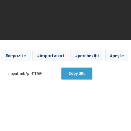
depozite
importatori
percheziții
pește
Copy URL