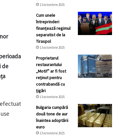
13 octombrie 2025
Cum unele
întreprinderi
finanțează regimul
separatist de la
unor
Tiraspol
13 octombrie 2025
 perioada
Proprietarul
restaurantului
i de
„Motif” ar fi fost
nța
reținut pentru
contrabandă cu
țigări
13 octombrie 2025
 efectuat
Bulgaria cumpără
duse
două tone de aur
înaintea adoptării
euro
13 octombrie 2025