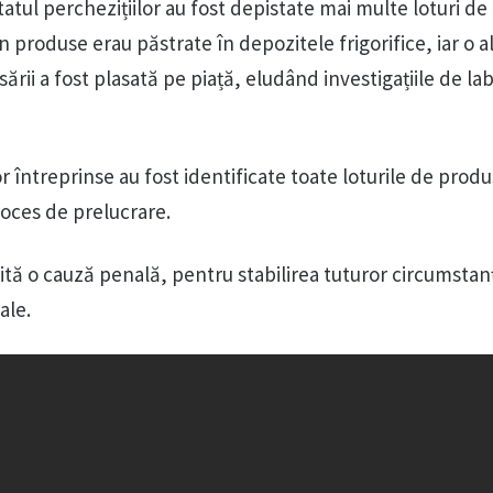
ultatul perchezițiilor au fost depistate mai multe loturi d
produse erau păstrate în depozitele frigorifice, iar o a
ării a fost plasată pe piață, eludând investigațiile de la
r întreprinse au fost identificate toate loturile de produ
proces de prelucrare.
ită o cauză penală, pentru stabilirea tuturor circumstanț
ale.