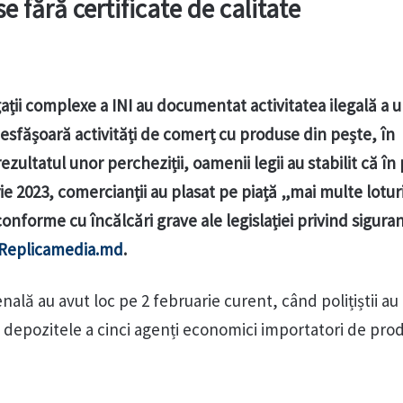
e fără certificate de calitate
tigații complexe a INI au documentat activitatea ilegală a 
esfășoară activități de comerț cu produse din pește, în
ezultatul unor percheziții, oamenii legii au stabilit că în
e 2023, comercianții au plasat pe piață „mai multe lotur
nforme cu încălcări grave ale legislației privind sigura
Replicamedia.md
.
nală au avut loc pe 2 februarie curent, când polițiștii au
e și depozitele a cinci agenți economici importatori de pro