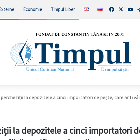
Facebook
X
You
Externe
Economie
Timpul Liber
percheziții la depozitele a cinci importatori de pește, care ar fi v
ții la depozitele a cinci importatori d