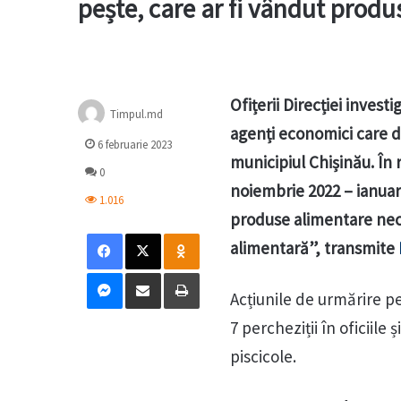
pește, care ar fi vândut produs
Ofițerii Direcției inves
Timpul.md
agenți economici care d
6 februarie 2023
municipiul Chișinău. În r
0
noiembrie 2022 – ianuari
1.016
produse alimentare neco
Facebook
X
Odnoklassniki
alimentară”, transmite
Messenger
Distribuie prin mail
Tipărește
Acțiunile de urmărire pe
7 percheziții în oficiil
piscicole.