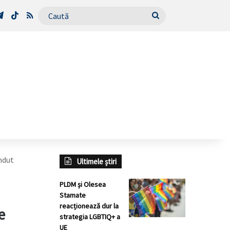
Tube
Telegram
TikTok
RSS
Caută
ândut
Ultimele știri
PLDM și Olesea
Stamate
reacționează dur la
e
strategia LGBTIQ+ a
UE