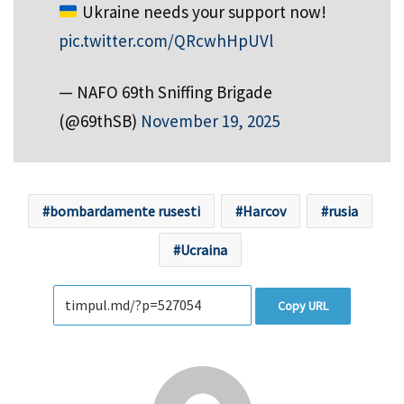
Ukraine needs your support now!
pic.twitter.com/QRcwhHpUVl
— NAFO 69th Sniffing Brigade
(@69thSB)
November 19, 2025
bombardamente rusesti
Harcov
rusia
Ucraina
Copy URL