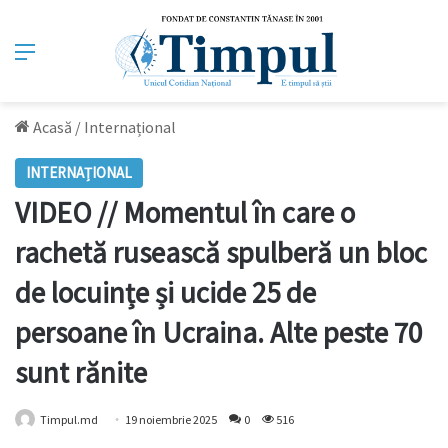
Meniu
Acasă
/
Internațional
INTERNAȚIONAL
VIDEO // Momentul în care o
rachetă rusească spulberă un bloc
de locuințe și ucide 25 de
persoane în Ucraina. Alte peste 70
sunt rănite
Timpul.md
19 noiembrie 2025
0
516