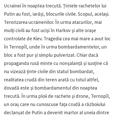
Ucrainei în noaptea trecută. Țintele rachetelor lui
Putin au fost, iarăși, blocurile civile. Scopul, același.
Terorizarea ucrainenilor. În urma atacurilor, mai
mulți civili au fost uciși în Harkov și alte orașe
controlate de Kiev. Tragedia cea mai mare a avut loc
în Ternopîl, unde în urma bombardamentelor, un
bloc a fost pur și simplu pulverizat. Chiar dacă
propaganda rusă minte cu nonșalanță și susține că
nu vizează ținte civile din statul bombardat,
realitatea crudă din teren arată cu totul altfel,
dovadă este și bombardamentul din noaptea
trecută. În urma ploii de rachete și drone, Ternopîl,
un oraș care nu cunoscuse fața crudă a războiului
declanșat de Putin a devenit martor al uneia dintre