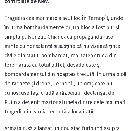
controlate de Kiev.
Tragedia cea mai mare a avut loc în Ternopîl, unde
în urma bombardamentelor, un bloc a fost pur și
simplu pulverizat. Chiar dacă propaganda rusă
minte cu nonșalanță și susține că nu vizează ținte
civile din statul bombardat, realitatea crudă din
teren arată cu totul altfel, dovadă este și
bombardamentul din noaptea trecută. În urma ploii
de rachete și drone, Ternopîl, un oraș care nu
cunoscuse fața crudă a războiului declanșat de
Putin a devenit martor al uneia dintre cele mai mari
tragedii din istoria recentă a localității.
Armata rusă a lansat un nou atac furibund asupra