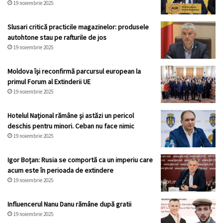
19 noiembrie 2025
Slusari critică practicile magazinelor: produsele
autohtone stau pe rafturile de jos
19 noiembrie 2025
Moldova își reconfirmă parcursul european la
primul Forum al Extinderii UE
19 noiembrie 2025
Hotelul Național rămâne și astăzi un pericol
deschis pentru minori. Ceban nu face nimic
19 noiembrie 2025
Igor Boțan: Rusia se comportă ca un imperiu care
acum este în perioada de extindere
19 noiembrie 2025
Influencerul Nanu Danu rămâne după gratii
19 noiembrie 2025