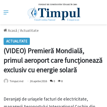
Meniu
Acasă
/
Actualitate
ACTUALITATE
(VIDEO) Premieră Mondială,
primul aeroport care funcţionează
exclusiv cu energie solară
Timpul.md
26 aprilie 2016
0
8
Deranjaţi de uriaşele facturi de electricitate,
managerii Aeroportului Internaţional Cochin din