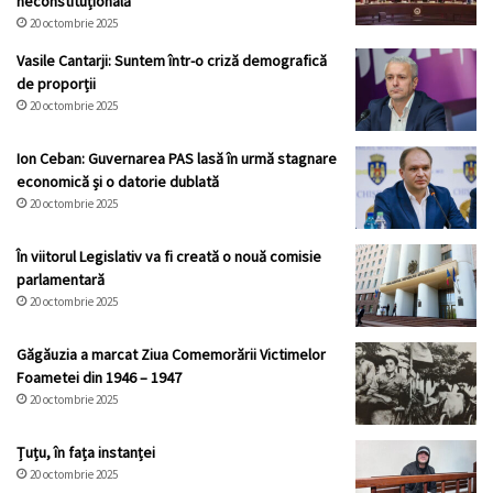
neconstituțională
20 octombrie 2025
Vasile Cantarji: Suntem într-o criză demografică
de proporții
20 octombrie 2025
Ion Ceban: Guvernarea PAS lasă în urmă stagnare
economică și o datorie dublată
20 octombrie 2025
În viitorul Legislativ va fi creată o nouă comisie
parlamentară
20 octombrie 2025
Găgăuzia a marcat Ziua Comemorării Victimelor
Foametei din 1946 – 1947
20 octombrie 2025
Țuțu, în fața instanței
20 octombrie 2025