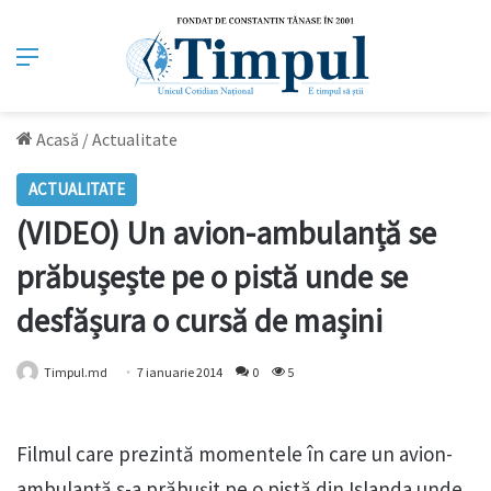
Meniu
Acasă
/
Actualitate
ACTUALITATE
(VIDEO) Un avion-ambulanță se
prăbușește pe o pistă unde se
desfășura o cursă de mașini
Timpul.md
7 ianuarie 2014
0
5
Filmul care prezintă momentele în care un avion-
ambulanță s-a prăbușit pe o pistă din Islanda unde