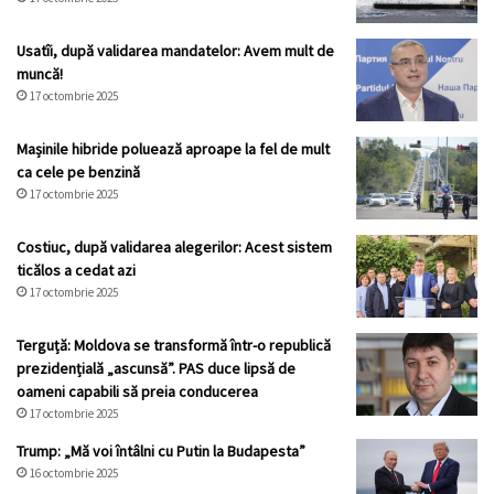
Usatîi, după validarea mandatelor: Avem mult de
muncă!
17 octombrie 2025
Mașinile hibride poluează aproape la fel de mult
ca cele pe benzină
17 octombrie 2025
Costiuc, după validarea alegerilor: Acest sistem
ticălos a cedat azi
17 octombrie 2025
Terguță: Moldova se transformă într-o republică
prezidențială „ascunsă”. PAS duce lipsă de
oameni capabili să preia conducerea
17 octombrie 2025
Trump: „Mă voi întâlni cu Putin la Budapesta”
16 octombrie 2025