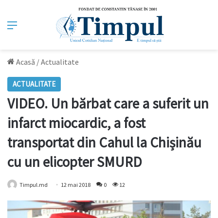
Meniu
Acasă
/
Actualitate
ACTUALITATE
VIDEO. Un bărbat care a suferit un
infarct miocardic, a fost
transportat din Cahul la Chișinău
cu un elicopter SMURD
Timpul.md
12 mai 2018
0
12