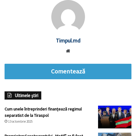
Timpul.md
Website
Comentează
Ultimele știri
Cum unele întreprinderi finanțează regimul
separatist de la Tiraspol
13 octombrie 2025
Proprietarul restaurantului „Motif” ar fi fost