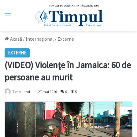
Meniu
Acasă
/
Internațional
/
Externe
EXTERNE
(VIDEO) Violenţe în Jamaica: 60 de
persoane au murit
Timpul.md
27 mai 2010
0
5