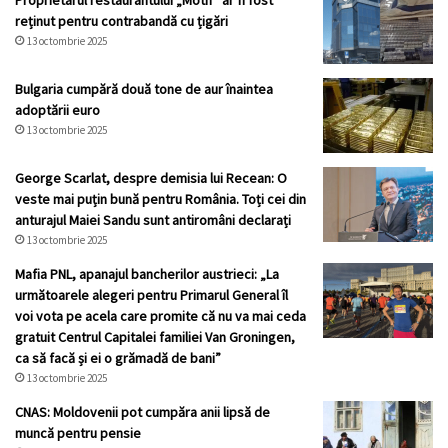
reținut pentru contrabandă cu țigări
13 octombrie 2025
Bulgaria cumpără două tone de aur înaintea
adoptării euro
13 octombrie 2025
George Scarlat, despre demisia lui Recean: O
veste mai puțin bună pentru România. Toți cei din
anturajul Maiei Sandu sunt antiromâni declarați
13 octombrie 2025
Mafia PNL, apanajul bancherilor austrieci: „La
următoarele alegeri pentru Primarul General îl
voi vota pe acela care promite că nu va mai ceda
gratuit Centrul Capitalei familiei Van Groningen,
ca să facă și ei o grămadă de bani”
13 octombrie 2025
CNAS: Moldovenii pot cumpăra anii lipsă de
muncă pentru pensie