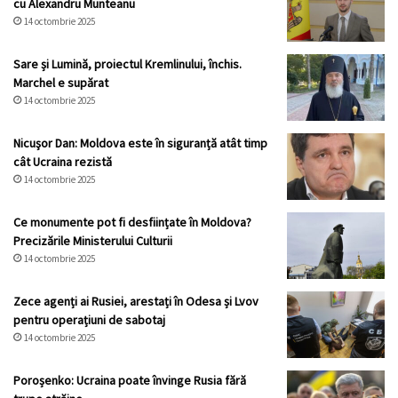
cu Alexandru Munteanu
14 octombrie 2025
Sare și Lumină, proiectul Kremlinului, închis.
Marchel e supărat
14 octombrie 2025
Nicuşor Dan: Moldova este în siguranță atât timp
cât Ucraina rezistă
14 octombrie 2025
Ce monumente pot fi desființate în Moldova?
Precizările Ministerului Culturii
14 octombrie 2025
Zece agenți ai Rusiei, arestați în Odesa și Lvov
pentru operațiuni de sabotaj
14 octombrie 2025
Poroșenko: Ucraina poate învinge Rusia fără