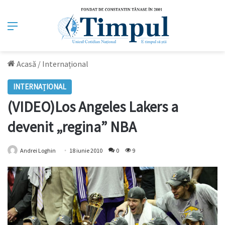
Meniu
Acasă
/
Internațional
INTERNAȚIONAL
(VIDEO)Los Angeles Lakers a
devenit „regina” NBA
Andrei Loghin
18 iunie 2010
0
9