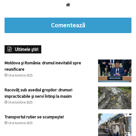
Website
Comentează
Ultimele știri
Moldova și România: drumul inevitabil spre
reunificare
14 octombrie 2025
Racovăț sub asediul gropilor: drumuri
impracticabile și nervi întinși la maxim
14 octombrie 2025
Transportul rutier se scumpește!
14 octombrie 2025