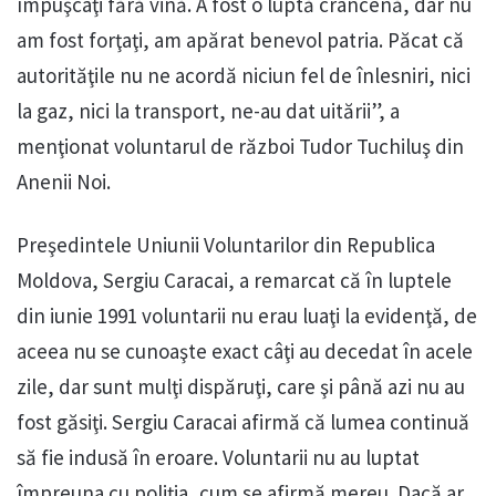
împuşcaţi fără vină. A fost o luptă crâncenă, dar nu
am fost forţaţi, am apărat benevol patria. Păcat că
autorităţile nu ne acordă niciun fel de înlesniri, nici
la gaz, nici la transport, ne-au dat uitării”, a
menţionat voluntarul de război Tudor Tuchiluş din
Anenii Noi.
Preşedintele Uniunii Voluntarilor din Republica
Moldova, Sergiu Caracai, a remarcat că în luptele
din iunie 1991 voluntarii nu erau luaţi la evidenţă, de
aceea nu se cunoaşte exact câţi au decedat în acele
zile, dar sunt mulţi dispăruţi, care şi până azi nu au
fost găsiţi. Sergiu Caracai afirmă că lumea continuă
să fie indusă în eroare. Voluntarii nu au luptat
împreuna cu poliţia, cum se afirmă mereu. Dacă ar