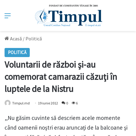
Meniu
Acasă
/
Politică
POLITICĂ
Voluntarii de război şi-au
comemorat camarazii căzuţi în
luptele de la Nistru
Timpul.md
19 iunie 2012
0
6
„Nu găsim cuvinte să descriem acele momente
când oamenii noştri erau aruncaţi de la balcoane şi