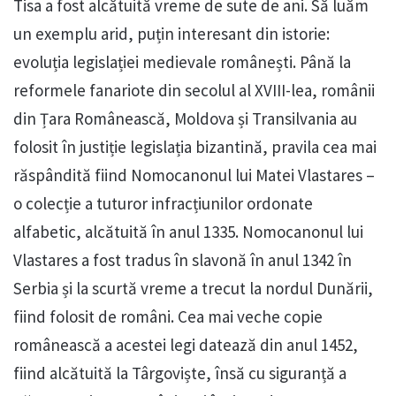
Tisa a fost alcătuită vreme de sute de ani. Să luăm
un exemplu arid, puțin interesant din istorie:
evoluția legislației medievale românești. Până la
reformele fanariote din secolul al XVIII-lea, românii
din Țara Românească, Moldova și Transilvania au
folosit în justiție legislația bizantină, pravila cea mai
răspândită fiind Nomocanonul lui Matei Vlastares –
o colecție a tuturor infracțiunilor ordonate
alfabetic, alcătuită în anul 1335. Nomocanonul lui
Vlastares a fost tradus în slavonă în anul 1342 în
Serbia și la scurtă vreme a trecut la nordul Dunării,
fiind folosit de români. Cea mai veche copie
românească a acestei legi datează din anul 1452,
fiind alcătuită la Târgoviște, însă cu siguranță a