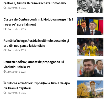
războiul, trimite Ucrainei rachete Tomahawk
13 octombrie 2025
Curtea de Conturi confirmă: Moldova merge ‘fără
rezerve’ spre faliment
13 octombrie 2025
România învinge Austria în ultimele secunde și
are din nou șanse la Mondiale
13 octombrie 2025
Ramzan Kadîrov, atacat de propaganda lui
Vladimir Putin la TV
13 octombrie 2025
În culorile amintirilor: Expoziție la Turnul de Apă
de Hramul Capitalei
13 octombrie 2025