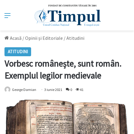
Meniu
Acasă
/
Opinii și Editoriale
/
Atitudini
ATITUDINI
Vorbesc românește, sunt român.
Exemplul legilor medievale
George Damian
3 iunie 2021
0
41