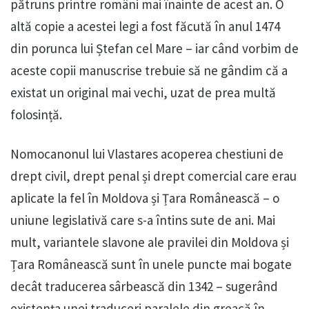
pătruns printre români mai înainte de acest an. O
altă copie a acestei legi a fost făcută în anul 1474
din porunca lui Ștefan cel Mare – iar când vorbim de
aceste copii manuscrise trebuie să ne gândim că a
existat un original mai vechi, uzat de prea multă
folosință.
Nomocanonul lui Vlastares acoperea chestiuni de
drept civil, drept penal și drept comercial care erau
aplicate la fel în Moldova și Țara Românească – o
uniune legislativă care s-a întins sute de ani. Mai
mult, variantele slavone ale pravilei din Moldova și
Țara Românească sunt în unele puncte mai bogate
decât traducerea sârbească din 1342 – sugerând
existența unei traduceri paralele din greacă în