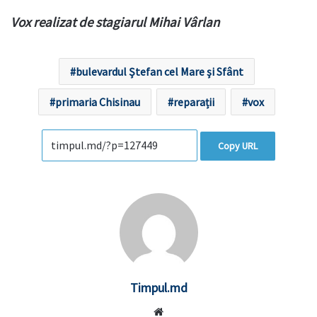
Vox realizat de stagiarul Mihai Vârlan
bulevardul Ştefan cel Mare şi Sfânt
primaria Chisinau
reparații
vox
Copy URL
Timpul.md
Website