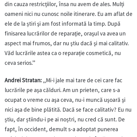
din cauza restricţiilor, însa nu avem de ales. Mulți
oameni nici nu cunosc noile itinerare. Eu am aflat de
ele de la știri şi am fost informată la timp. După
finisarea lucrărilor de reparaţie, oraşul va avea un
aspect mai frumos, dar nu ştiu dacă şi mai calitativ.
Văd lucrările astea ca o reparație cosmetică, nu
ceva serios.”
Andrei Stratan:
„Mi-i jale mai tare de cei care fac
lucrările pe aşa călduri. Am un prieten, care s-a
ocupat o vreme cu aşa ceva, nu-i muncă uşoară şi
nici aşa de bine plătită. Dacă se face calitativ? Eu nu
știu, dar știindu-i pe ai noștri, nu cred că sunt. De
fapt, în occident, demult s-a adoptat punerea