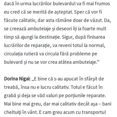
dacă în urma lucrărilor bulevardul va fi mai frumos
eu cred că se merită de așteptat. Sper că vor fi
făcute calitativ, dar asta rămâne doar de văzut. Da,
se creează ambuteiaje și deseori îți ia foarte mult
timp să ajungi la destinație. Sigur, după finisarea
lucrărilor de reparaţie, va reveni totul la normal,
circulația rutieră va circula fără probleme pe
bulevard și nu se vor crea atâtea ambuteiaje.”
Dorina Nigai:
„E bine că s-au apucat în sfârşit de
treabă, însa nu e lucru calitativ. Totul e făcut în
grabă şi deja se văd valuri pe porțiunile reparate.
Mai bine mai greu, dar mai calitativ decât aşa – bani
cheltuiţi în vânt. E cam greu acum cu transportul