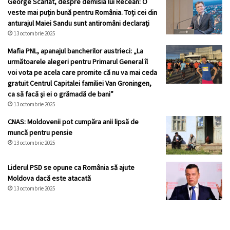
George Scarlat, despre demisia lui Recean: O
veste mai puțin bună pentru România. Toți cei din
anturajul Maiei Sandu sunt antiromâni declarați
13 octombrie 2025
Mafia PNL, apanajul bancherilor austrieci: „La
următoarele alegeri pentru Primarul General îl
voi vota pe acela care promite că nu va mai ceda
gratuit Centrul Capitalei familiei Van Groningen,
ca să facă și ei o grămadă de bani”
13 octombrie 2025
CNAS: Moldovenii pot cumpăra anii lipsă de
muncă pentru pensie
13 octombrie 2025
Liderul PSD se opune ca România să ajute
Moldova dacă este atacată
13 octombrie 2025