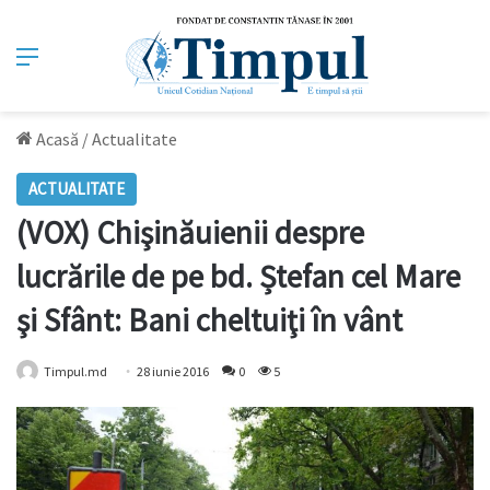
Meniu
Acasă
/
Actualitate
ACTUALITATE
(VOX) Chişinăuienii despre
lucrările de pe bd. Ștefan cel Mare
şi Sfânt: Bani cheltuiţi în vânt
Timpul.md
28 iunie 2016
0
5