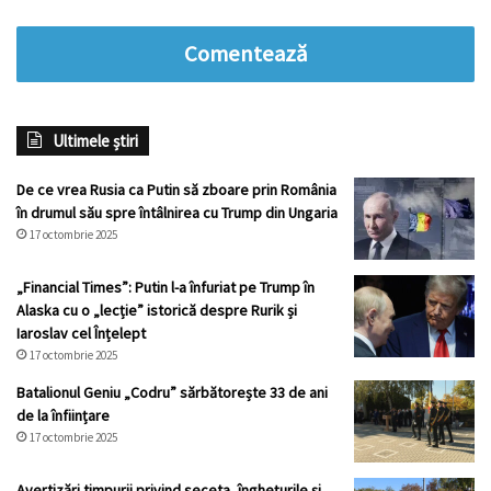
Comentează
Ultimele știri
De ce vrea Rusia ca Putin să zboare prin România
în drumul său spre întâlnirea cu Trump din Ungaria
17 octombrie 2025
„Financial Times”: Putin l-a înfuriat pe Trump în
Alaska cu o „lecție” istorică despre Rurik și
Iaroslav cel Înțelept
17 octombrie 2025
Batalionul Geniu „Codru” sărbătorește 33 de ani
de la înființare
17 octombrie 2025
Avertizări timpurii privind seceta, înghețurile și