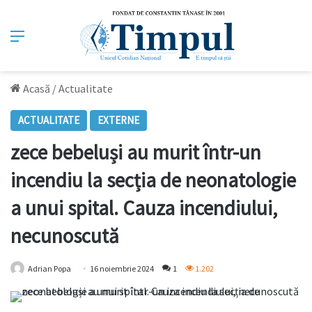
Meniu
Acasă
/
Actualitate
ACTUALITATE
EXTERNE
zece bebeluși au murit într-un
incendiu la secția de neonatologie
a unui spital. Cauza incendiului,
necunoscută
Adrian Popa
16 noiembrie 2024
1
1.202