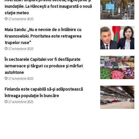
inundațiile. La Hâncești a fost inaugurată o nouă
stație meteo
17 octombrie 2025
Maia Sandu: „Nu e nevoie de o întâlnire cu
Krasnoselski. Prioritatea este retragerea
trupelor ruse”
17 octombrie 2025
În sectoarele Capitalei vor fi desfășurate
iarmaroace și târguri cu produse și mărfuri
autohtone
17 octombrie 2025
Finlanda este capabilă să-și adăpostească
întreaga populație în buncăre
17 octombrie 2025