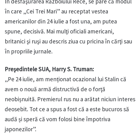
În desfăşurarea Războiului Rece, se pare că modul
în care „Cei Trei Mari” au receptat vestea
americanilor din 24 iulie a fost una, am putea
spune, decisivă. Mai mulţi oficiali americani,
britanici şi ruşi au descris ziua cu pricina în cărţi sau
în propriile jurnale.
Preşedintele SUA, Harry S. Truman:
„Pe 24 iulie, am menționat ocazional lui Stalin că
avem o nouă armă distructivă de o forţă
neobișnuită. Premierul rus nu a arătat niciun interes
deosebit. Tot ce a spus a fost că a este bucuros să
audă și speră că vom folosi bine împotriva
japonezilor”.