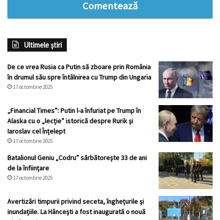
Comentează
Ultimele știri
De ce vrea Rusia ca Putin să zboare prin România
în drumul său spre întâlnirea cu Trump din Ungaria
17 octombrie 2025
„Financial Times”: Putin l-a înfuriat pe Trump în
Alaska cu o „lecție” istorică despre Rurik și
Iaroslav cel Înțelept
17 octombrie 2025
Batalionul Geniu „Codru” sărbătorește 33 de ani
de la înființare
17 octombrie 2025
Avertizări timpurii privind seceta, înghețurile și
inundațiile. La Hâncești a fost inaugurată o nouă