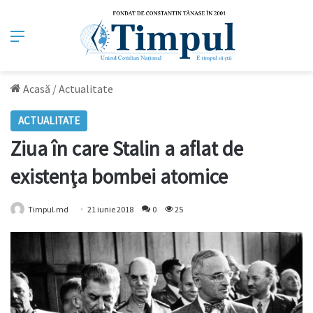
Meniu
Acasă
/
Actualitate
ACTUALITATE
Ziua în care Stalin a aflat de
existenţa bombei atomice
Timpul.md
21 iunie 2018
0
25