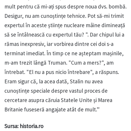
mult pentru că mi-ați spus despre noua dvs. bombă.
Desigur, nu am cunoștințe tehnice. Pot să-mi trimit
expertul în aceste științe nucleare mâine dimineață
să se întâlnească cu expertul tău? ". Dar chipul lui a
rămas inexpresiv, iar vorbirea dintre cei doi s-a
terminat imediat. În timp ce ne așteptam mașinile,
m-am trezit lângă Truman. "Cum a mers?", am
întrebat. "El nu a pus nicio întrebare", a răspuns.
Eram sigur că, la acea dată, Stalin nu avea
cunoștințe speciale despre vastul proces de
cercetare asupra căruia Statele Unite și Marea
Britanie fuseseră angajate atât de mult.”
Sursa: historia.ro