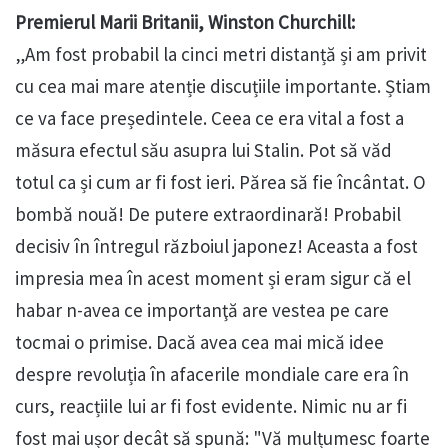
Premierul Marii Britanii, Winston Churchill:
„Am fost probabil la cinci metri distanță și am privit
cu cea mai mare atenție discuțiile importante. Știam
ce va face președintele. Ceea ce era vital a fost a
măsura efectul său asupra lui Stalin. Pot să văd
totul ca și cum ar fi fost ieri. Părea să fie încântat. O
bombă nouă! De putere extraordinară! Probabil
decisiv în întregul războiul japonez! Aceasta a fost
impresia mea în acest moment și eram sigur că el
habar n-avea ce importanţă are vestea pe care
tocmai o primise. Dacă avea cea mai mică idee
despre revoluția în afacerile mondiale care era în
curs, reacțiile lui ar fi fost evidente. Nimic nu ar fi
fost mai ușor decât să spună: "Vă mulțumesc foarte