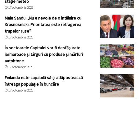
stație meteo
17 octombrie 2025
Maia Sandu: „Nu e nevoie de o întâlnire cu
Krasnoselski. Prioritatea este retragerea
trupelor ruse”
17 octombrie 2025
În sectoarele Capitalei vor fi desfășurate
iarmaroace și târguri cu produse și mărfuri
autohtone
17 octombrie 2025
Finlanda este capabilă să-și adăpostească
întreaga populație în buncăre
17 octombrie 2025