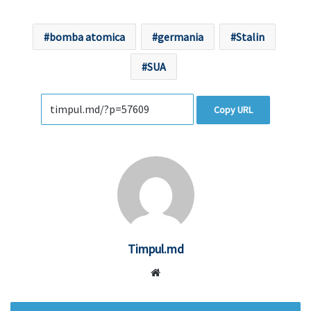
bomba atomica
germania
Stalin
SUA
Copy URL
Timpul.md
Website