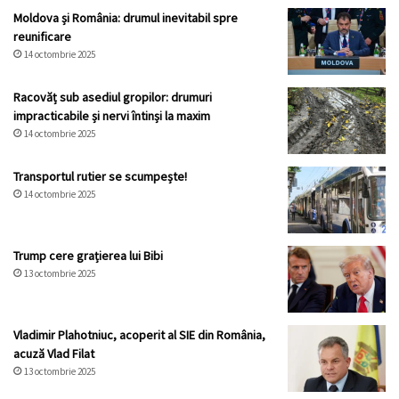
Moldova și România: drumul inevitabil spre
reunificare
14 octombrie 2025
Racovăț sub asediul gropilor: drumuri
impracticabile și nervi întinși la maxim
14 octombrie 2025
Transportul rutier se scumpește!
14 octombrie 2025
Trump cere grațierea lui Bibi
13 octombrie 2025
Vladimir Plahotniuc, acoperit al SIE din România,
acuză Vlad Filat
13 octombrie 2025