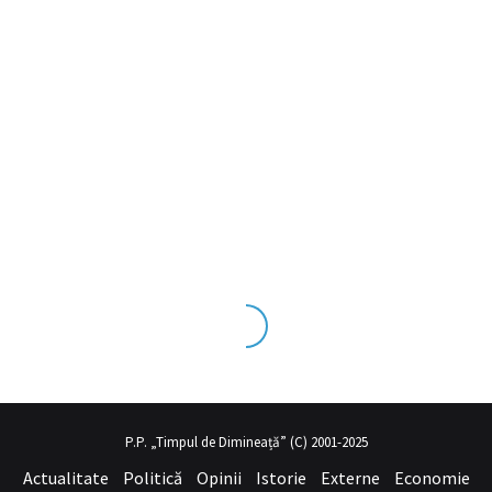
eks tecrübesinin ve üst
sex izle
seviye olduğu dışarıdan bakıldığın
P.P. „Timpul de Dimineață” (C) 2001-2025
Actualitate
Politică
Opinii
Istorie
Externe
Economie