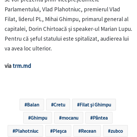
Parlamentului, Vlad Plahotniuc, premierul Vlad
Filat, liderul PL, Mihai Ghimpu, primarul general al
capitalei, Dorin Chirtoacă și speaker-ul Marian Lupu.
Pentru că șeful statului este spitalizat, audierea lui
va avea loc ulterior.
via
trm.md
Balan
Cretu
Filat și Ghimpu
Ghimpu
mocanu
Pântea
Plahotniuc
Pleșca
Recean
zubco