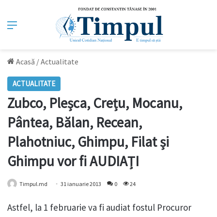
Meniu
Acasă
/
Actualitate
ACTUALITATE
Zubco, Pleșca, Crețu, Mocanu,
Pântea, Bălan, Recean,
Plahotniuc, Ghimpu, Filat și
Ghimpu vor fi AUDIAȚI
Timpul.md
31 ianuarie 2013
0
24
Astfel, la 1 februarie va fi audiat fostul Procuror