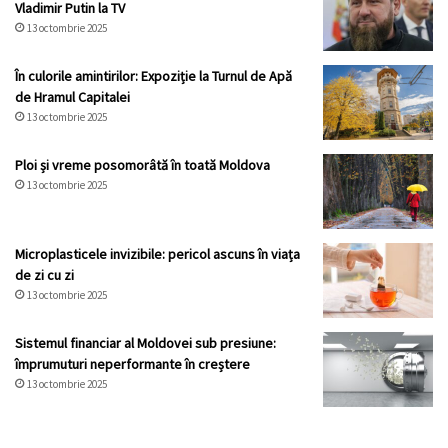
Vladimir Putin la TV
13 octombrie 2025
În culorile amintirilor: Expoziție la Turnul de Apă
de Hramul Capitalei
13 octombrie 2025
Ploi și vreme posomorâtă în toată Moldova
13 octombrie 2025
Microplasticele invizibile: pericol ascuns în viața
de zi cu zi
13 octombrie 2025
Sistemul financiar al Moldovei sub presiune:
împrumuturi neperformante în creștere
13 octombrie 2025