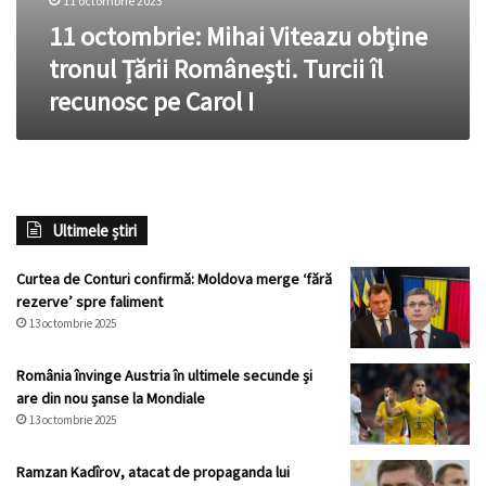
11 octombrie 2023
11 octombrie: Mihai Viteazu obține
tronul Țării Românești. Turcii îl
recunosc pe Carol I
Ultimele știri
Curtea de Conturi confirmă: Moldova merge ‘fără
rezerve’ spre faliment
13 octombrie 2025
România învinge Austria în ultimele secunde și
are din nou șanse la Mondiale
13 octombrie 2025
Ramzan Kadîrov, atacat de propaganda lui