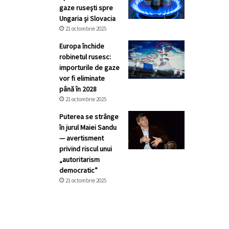
gaze rusești spre
Ungaria și Slovacia
21 octombrie 2025
Europa închide
robinetul rusesc:
importurile de gaze
vor fi eliminate
până în 2028
21 octombrie 2025
Puterea se strânge
în jurul Maiei Sandu
— avertisment
privind riscul unui
„autoritarism
democratic”
21 octombrie 2025