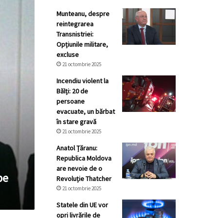
Munteanu, despre
reintegrarea
Transnistriei:
Opțiunile militare,
excluse
21 octombrie 2025
Incendiu violent la
Bălți: 20 de
persoane
evacuate, un bărbat
în stare gravă
21 octombrie 2025
Anatol Țăranu:
Republica Moldova
are nevoie de o
pe
Revoluție Thatcher
21 octombrie 2025
Statele din UE vor
opri livrările de