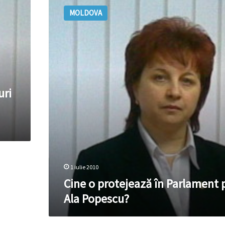
o
MOLDOVA
protejează
în
Parlament
pe
Ala
Popescu?
uri
1 iulie 2010
Cine o protejează în Parlament 
Ala Popescu?