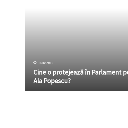
Ala
Popescu?
1 iulie 2010
Cine o protejează în Parlament p
Ala Popescu?