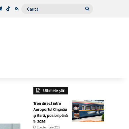
Tube
Telegram
TikTok
RSS
Caută
Ultimele știri
Tren direct între
Aeroportul Chișinău
și Gară, posibil până
în 2026
21 octombrie 2025