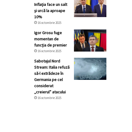
Inflația face un salt
și urcă la aproape
10%
16 octombrie 2025
Igor Grosu fuge
momentan de
funcția de premier
16 octombrie 2025
Sabotajul Nord
Stream: Italia refuză
să-l extrădeze în
Germania pe cel
considerat
„creierul” atacului
16 octombrie 2025