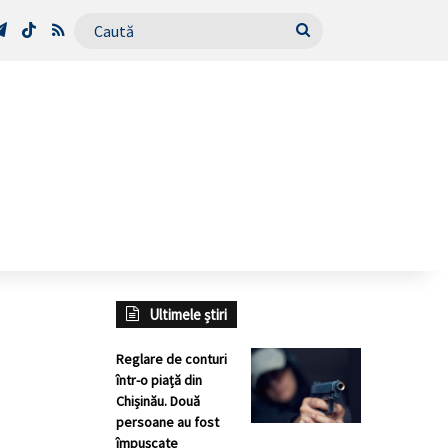
Tube
Telegram
TikTok
RSS
Caută
Ultimele știri
Reglare de conturi
într-o piață din
Chișinău. Două
persoane au fost
împușcate