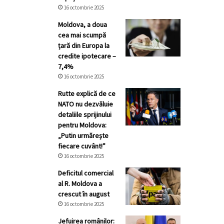
16 octombrie 2025
Moldova, a doua
cea mai scumpă
țară din Europa la
credite ipotecare –
7,4%
16 octombrie 2025
Rutte explică de ce
NATO nu dezvăluie
detaliile sprijinului
pentru Moldova:
„Putin urmărește
fiecare cuvânt!”
16 octombrie 2025
Deficitul comercial
al R. Moldova a
crescut în august
16 octombrie 2025
Jefuirea românilor: