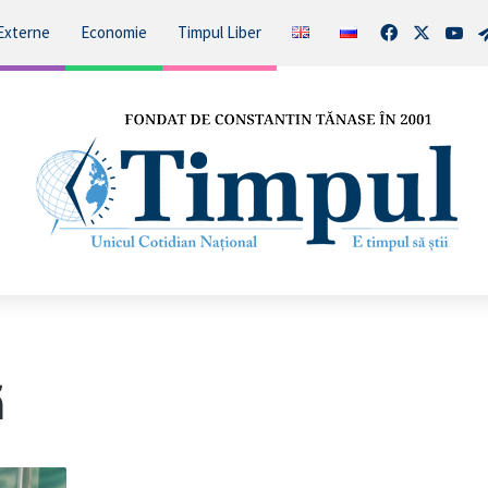
Facebook
X
You
Externe
Economie
Timpul Liber
ă