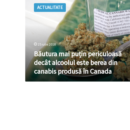
mai
ACTUALITATE
puțin
periculoasă
decât
alcoolul
este
berea
25 iulie 2018
din
canabis
Băutura mai puțin periculoasă
produsă
decât alcoolul este berea din
în
canabis produsă în Canada
Canada