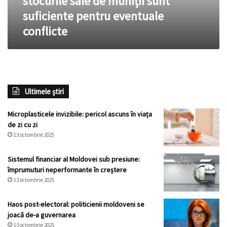
stocurile sale de muniții sunt
pentru
suficiente pentru eventuale
eventuale
conflicte
conflicte
Ultimele știri
Microplasticele invizibile: pericol ascuns în viața
de zi cu zi
13 octombrie 2025
Sistemul financiar al Moldovei sub presiune:
împrumuturi neperformante în creștere
13 octombrie 2025
Haos post-electoral: politicienii moldoveni se
joacă de-a guvernarea
13 octombrie 2025