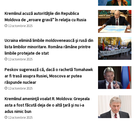
Kremlinul acuză autoritățile din Republica
Moldova de „eroare gravă” în relația cu Rusia
12 octombrie 2025
Ucraina elimină limbile moldovenească și rusă din
lista limbilor minoritare. Româna rămâne printre
limbile protejate de stat
12 octombrie 2025
Peskov sugerează că, dacă o rachetă Tomahawk
ar fi trasă asupra Rusiei, Moscova ar putea
răspunde nuclear
12 octombrie 2025
Kremlinul ameninţă voalat R. Moldova: Greșeala
asta a fost făcută deja de o altă țară și nu i-a
adus nimic bun
12 octombrie 2025