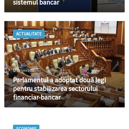
sistemul bancar
cu
dosarul
furtului
din
Parlamentul
sistemul
a
bancar
ACTUALITATE
adoptat
două
legi
pentru
stabilizarea
sectorului
22 iulie 2016
financiar-
bancar
Parlamentul a adoptat două legi
pentru stabilizarea sectorului
financiar-bancar
Cererile
nete
ECONOMIE