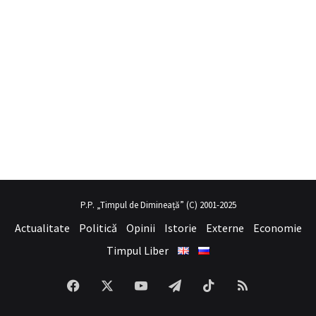
 porno
hayalini kurduğu seksi kadının üvey annesi gibi
sex hikayeler
P.P. „Timpul de Dimineață” (C) 2001-2025
Actualitate
Politică
Opinii
Istorie
Externe
Economie
Timpul Liber
Facebook
X
YouTube
Telegram
TikTok
RSS