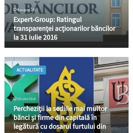
4 august 2016
Expert-Group: Ratingul
transparenței acționarilor băncilor
la 31 iulie 2016
Percheziţii
la
ACTUALITATE
sediile
mai
multor
bănci
şi
25 iulie 2016
firme
Percheziţii la sediile mai multor
din
capitală
bănci şi firme din capitală în
în
legătură cu dosarul furtului din
legătură