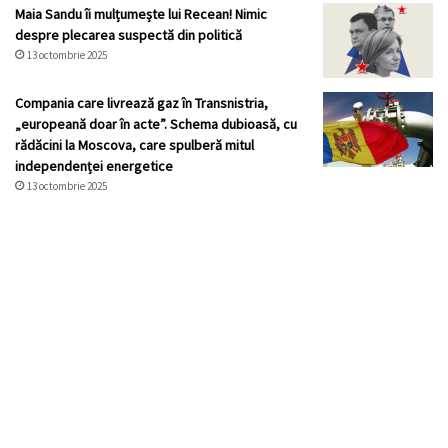
Maia Sandu îi mulțumește lui Recean! Nimic
despre plecarea suspectă din politică
13 octombrie 2025
Compania care livrează gaz în Transnistria,
„europeană doar în acte”. Schema dubioasă, cu
rădăcini la Moscova, care spulberă mitul
independenței energetice
13 octombrie 2025