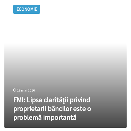
Lipsa
ECONOMIE
clarităţii
privind
proprietarii
băncilor
este
o
problemă
importantă
17 mai 2016
FMI: Lipsa clarităţii privind
proprietarii băncilor este o
problemă importantă