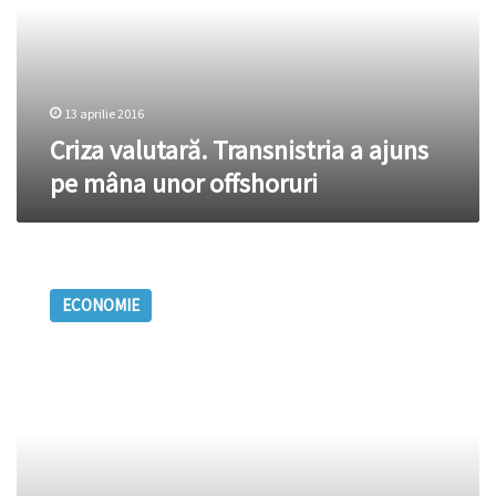
pe
mâna
unor
offshoruri
13 aprilie 2016
Criza valutară. Transnistria a ajuns
pe mâna unor offshoruri
EXPERT
ECONOMIC:
ECONOMIE
„Criza
din
sectorul
bancar
constituie
o
vulnerabilitate
majoră