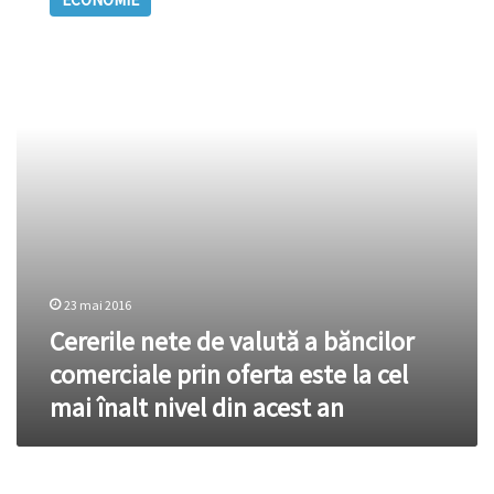
de
valută
a
băncilor
comerciale
prin
oferta
este
la
cel
mai
înalt
nivel
din
23 mai 2016
acest
Cererile nete de valută a băncilor
an
comerciale prin oferta este la cel
mai înalt nivel din acest an
FMI: