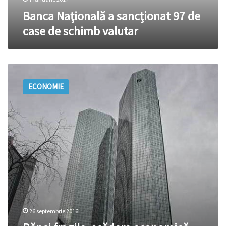
Banca Naţională a sancţionat 97 de
case de schimb valutar
Bănci
fragile,
ECONOMIE
scădere
economică,
datorii
greceşti
exagerat
de
mari,
vechile
răni
provocate
Europei
de
26 septembrie 2016
criză