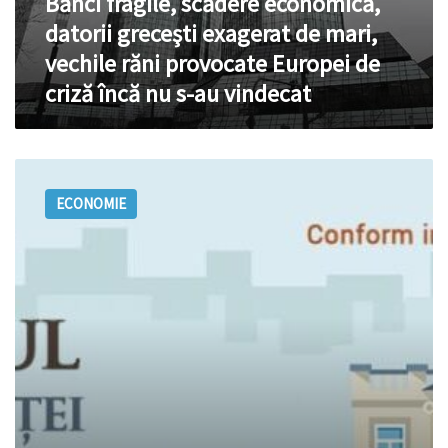
Bănci fragile, scădere economică,
încă
nu
datorii greceşti exagerat de mari,
s-
vechile răni provocate Europei de
au
vindecat
criză încă nu s-au vindecat
Expert-
Group:
ECONOMIE
Ratingul
transparenței
acționarilor
băncilor
la
31
iulie
2016