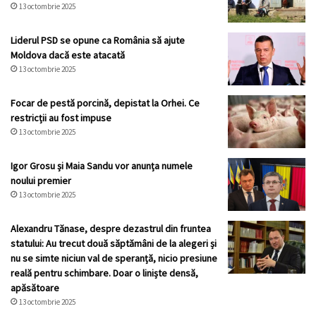
13 octombrie 2025
Liderul PSD se opune ca România să ajute
Moldova dacă este atacată
13 octombrie 2025
Focar de pestă porcină, depistat la Orhei. Ce
restricții au fost impuse
13 octombrie 2025
Igor Grosu și Maia Sandu vor anunța numele
noului premier
13 octombrie 2025
Alexandru Tănase, despre dezastrul din fruntea
statului: Au trecut două săptămâni de la alegeri și
nu se simte niciun val de speranță, nicio presiune
reală pentru schimbare. Doar o liniște densă,
apăsătoare
13 octombrie 2025