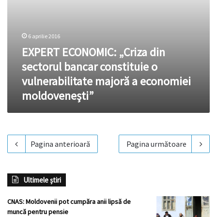
a
economiei
moldoveneşti”
6 aprilie 2016
EXPERT ECONOMIC: „Criza din
sectorul bancar constituie o
vulnerabilitate majoră a economiei
moldoveneşti”
Pagina anterioară
Pagina următoare
Ultimele știri
CNAS: Moldovenii pot cumpăra anii lipsă de
muncă pentru pensie