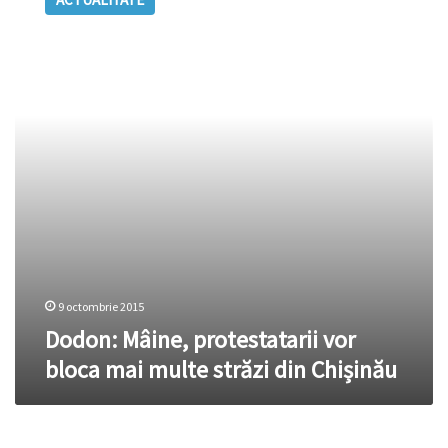
protestatarii
vor
bloca
mai
multe
străzi
din
Chișinău
9 octombrie 2015
Dodon: Mâine, protestatarii vor
bloca mai multe străzi din Chișinău
Chirtoacă