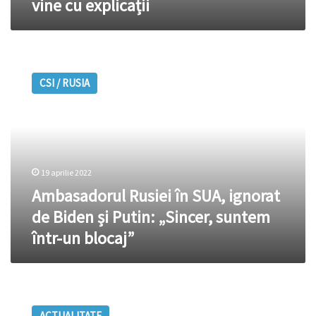
vine cu explicații
Vamal
vine
cu
explicații
Ambasadorul
Rusiei
CSI / RUSIA
în
SUA,
ignorat
de
Biden
și
19 aprilie 2022
Putin:
„Sincer,
Ambasadorul Rusiei în SUA, ignorat
suntem
de Biden și Putin: „Sincer, suntem
într-
într-un blocaj”
un
blocaj”
Dodon:
Mâine,
ACTUALITATE