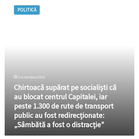
supărat
POLITICĂ
pe
socialiști
că
au
blocat
centrul
Capitalei,
iar
peste
1.300
de
5 octombrie 2015
rute
Chirtoacă supărat pe socialiști că
de
au blocat centrul Capitalei, iar
transport
public
peste 1.300 de rute de transport
au
public au fost redirecționate:
fost
redirecționate:
„Sâmbătă a fost o distracție”
„Sâmbătă
a