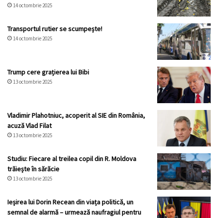
14 octombrie 2025
Transportul rutier se scumpește!
14 octombrie 2025
Trump cere grațierea lui Bibi
13 octombrie 2025
Vladimir Plahotniuc, acoperit al SIE din România,
acuză Vlad Filat
13 octombrie 2025
Studiu: Fiecare al treilea copil din R. Moldova
trăiește în sărăcie
13 octombrie 2025
Ieșirea lui Dorin Recean din viața politică, un
semnal de alarmă – urmează naufragiul pentru