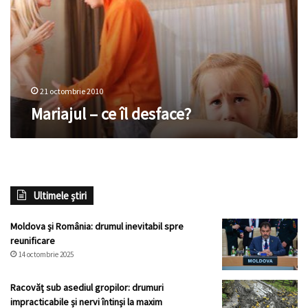
21 octombrie 2010
Mariajul – ce îl desface?
Ultimele știri
Moldova și România: drumul inevitabil spre
reunificare
14 octombrie 2025
Racovăț sub asediul gropilor: drumuri
impracticabile și nervi întinși la maxim