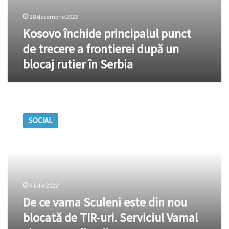
28 decembrie 2022
Kosovo închide principalul punct
de trecere a frontierei după un
blocaj rutier în Serbia
De
ce
SOCIAL
vama
Sculeni
este
din
nou
blocată
4 iulie 2022
de
TIR-
De ce vama Sculeni este din nou
uri.
blocată de TIR-uri. Serviciul Vamal
Serviciul