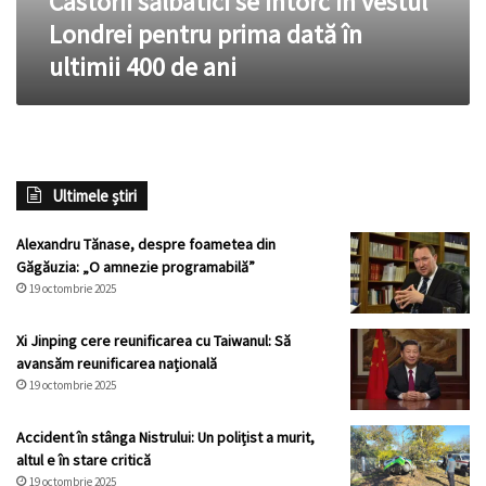
Castorii sălbatici se întorc în vestul
în
Londrei pentru prima dată în
ultimii
ultimii 400 de ani
400
de
ani
Ultimele știri
Alexandru Tănase, despre foametea din
Găgăuzia: „O amnezie programabilă”
19 octombrie 2025
Xi Jinping cere reunificarea cu Taiwanul: Să
avansăm reunificarea națională
19 octombrie 2025
Accident în stânga Nistrului: Un polițist a murit,
altul e în stare critică
19 octombrie 2025