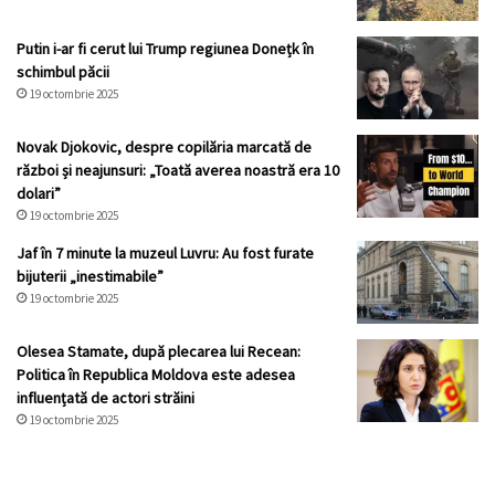
Putin i-ar fi cerut lui Trump regiunea Donețk în
schimbul păcii
19 octombrie 2025
Novak Djokovic, despre copilăria marcată de
război și neajunsuri: „Toată averea noastră era 10
dolari”
19 octombrie 2025
Jaf în 7 minute la muzeul Luvru: Au fost furate
bijuterii „inestimabile”
19 octombrie 2025
Olesea Stamate, după plecarea lui Recean:
Politica în Republica Moldova este adesea
influențată de actori străini
19 octombrie 2025