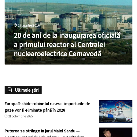
la
inaugurarea
oficială
a
17 aprilie 2016
primului
reactor
20 de ani de la inaugurarea oficială
al
a primului reactor al Centralei
Centralei
nuclearoelectrice Cernavodă
nuclearoelectrice
Cernavodă
Ultimele știri
Europa închide robinetul rusesc: importurile de
gaze vor fi eliminate până în 2028
21 octombrie 2025
Puterea se strânge în jurul Maiei Sandu —