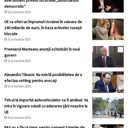
avertisment privind riscul unui „autoritarism
democratic”
21 octombrie 2025
UE va oferi un împrumut Ucrainei în valoare de
140 miliarde de euro, în baza activelor ruseşti
blocate
21 octombrie 2025
Premierul Munteanu anunță schimbări în noul
guvern
21 octombrie 2025
Alexandru Tănase: Nu există posibilitatea de a
efectua vetting pentru avocați
21 octombrie 2025
TVA-ul la importul autovehiculelor va fi amânat. Va
intra în vigoare odată cu aderarea țării noastre la
UE
20 octombrie 2025
PAS nu a făcut nimic pentru oameni! Salariile din