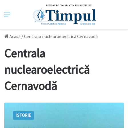
Meniu
Acasă
/
Centrala nuclearoelectrică Cernavodă
Centrala
nuclearoelectrică
Cernavodă
20
de
ISTORIE
ani
de