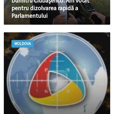
Dumitru Ciubaşenco: Am votat
pentru dizolvarea rapidă a
Parlamentului
Jurnaliştii
despre
MOLDOVA
cazul
NIT