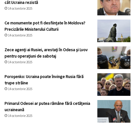
cât Ucraina rezistă
14 octombrie 2025
Ce monumente pot fi desființate în Moldova?
Precizările Ministerului Culturii
14 octombrie 2025
Zece agenți ai Rusiei, arestați în Odesa și Lvov
pentru operațiuni de sabotaj
14 octombrie 2025
Poroșenko: Ucraina poate învinge Rusia fără
trupe străine
14 octombrie 2025
Primarul Odesei ar putea rămâne fără cetățenia
ucraineană
14 octombrie 2025