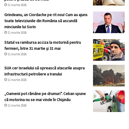
11 martie 2026
Grindeanu, un Ciordache pe rit nou! Cum au ajuns
toate televiziunile din România să ascundă
minciunile lui Sorin
11 martie 2026
Statul va rambursa acciza la motorină pentru
fermieri, între 31 martie și 31 mai
11 martie 2026
SUA cer Israelului să oprească atacurile asupra
infrastructurii petroliere a Iranului
11 martie 2026
„Oamenii pot rămâne pe drumuri”. Ceban spune
că motorina nu se mai vinde în Chișinău
11 martie 2026