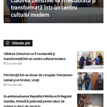
Clădirea Zemstvei va fi restaurată și
cultural
transformată într-un centru
modern
cultural modern
Ultimele știri
Clădirea Zemstvei va fi restaurată și
transformată într-un centru cultural modern
11 martie 2026
Percheziții într-un dosar de corupție: Funcționari
vamali și un broker, vizați
11 martie 2026
Ex-ambasadoarea Republicii Moldova în Regatul
Suediei, trimisă în judecată pentru abuz de
putere și abuz de serviciu