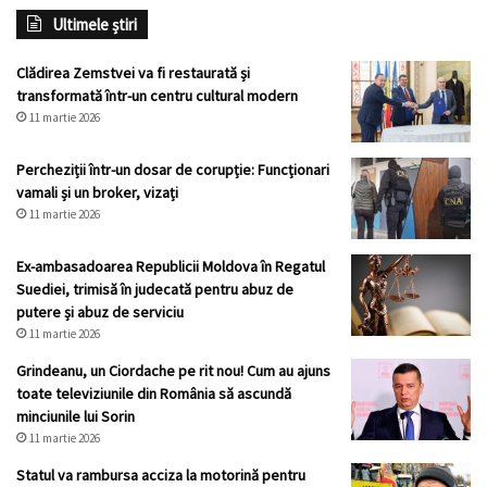
Ultimele știri
Clădirea Zemstvei va fi restaurată și
transformată într-un centru cultural modern
11 martie 2026
Percheziții într-un dosar de corupție: Funcționari
vamali și un broker, vizați
11 martie 2026
Ex-ambasadoarea Republicii Moldova în Regatul
Suediei, trimisă în judecată pentru abuz de
putere și abuz de serviciu
11 martie 2026
Grindeanu, un Ciordache pe rit nou! Cum au ajuns
toate televiziunile din România să ascundă
minciunile lui Sorin
11 martie 2026
Statul va rambursa acciza la motorină pentru