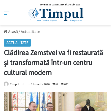
Meniu
Acasă
/
Actualitate
ACTUALITATE
Clădirea Zemstvei va fi restaurată
și transformată într-un centru
cultural modern
Timpul.md
11 martie 2026
0
642