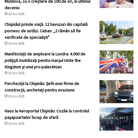
Moldova, cu o creștere de 100 de ori, în ultimul
deceniu
16 mai 2026
Chișinăul prinde viață. 12 havuzuri din capitală
pornesc de astăzi. Ceban: „2 rămân să fie
verificate de specialiști”
16 mai 2026
Manifestații de amploare la Londra: 4.000 de
polițiști mobilizați pentru marșul Unite the
Kingdom și unul pro-palestinian
16 mai 2026
Percheziții la Chișinău: Șefii unei firme de
construcții, anchetați pentru evaziune
16 mai 2026
Haos la Aeroportul Chișinău: Cozile la controlul
pașapoartelor încep de afară
16 mai 2026