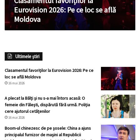
Clasamentul favoriților la
Moldova
Eurovision 2026: Pe ce loc se află
Moldova
Ultimele știri
Clasamentul favoriților la Eurovision 2026: Pe ce
loc se află Moldova
16 mai 2026
A plecat la Bălți și nu s-a mai întors acasă: O
femeie din Fălești, dispărută fără urmă. Poliția
cere ajutorul cetățenilor
16 mai 2026
Boom-ul chinezesc de pe șosele: China a ajuns
principalul furnizor de mașini al Republicii