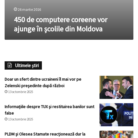
26 martie 2016
450 de computere coreene vor
ajunge în şcolile din Moldova
Ultimele știri
Doar un sfert dintre ucraineni îl mai vor pe
Zelenski președinte după război
13 octombrie 2025
Informațiile despre TUX și restituirea banilor sunt
false
13 octombrie 2025
PLDM și Olesea Stamate reacționează dur la