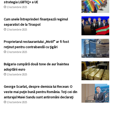
strategia LGBTIQ+ a UE
13 octombrie 2025
Cum unele întreprinderi finanțează regimul
separatist de la Tiraspol
13 octombrie 2025
Proprietarul restaurantului „Motif” ar fi fost
reținut pentru contrabandă cu țigări
13 octombrie 2025
Bulgaria cumpără două tone de aur înaintea
adoptării euro
13 octombrie 2025
George Scarlat, despre demisia lui Recean: O
veste mai puțin bună pentru România. Toți cei din
anturajul Maiei Sandu sunt antiromâni declarați
13 octombrie 2025