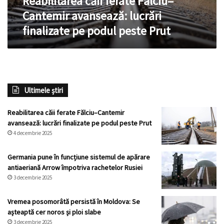
Reabilitarea căii ferate Fălciu–
peste
Cantemir avansează: lucrări
Prut
finalizate pe podul peste Prut
Ultimele știri
Reabilitarea căii ferate Fălciu–Cantemir
avansează: lucrări finalizate pe podul peste Prut
4 decembrie 2025
Germania pune în funcțiune sistemul de apărare
antiaeriană Arrow împotriva rachetelor Rusiei
3 decembrie 2025
Vremea posomorâtă persistă în Moldova: Se
așteaptă cer noros și ploi slabe
3 decembrie 2025