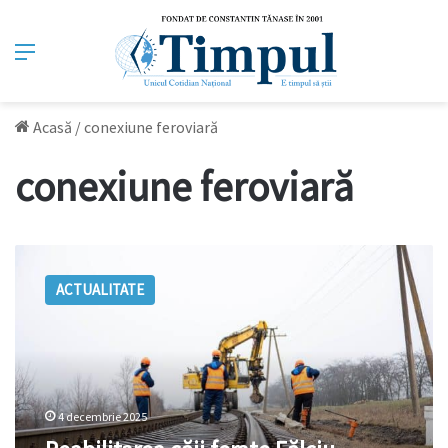
Meniu
Acasă
/
conexiune feroviară
conexiune feroviară
Reabilitarea
căii
ACTUALITATE
ferate
Fălciu–
Cantemir
avansează:
lucrări
finalizate
4 decembrie 2025
pe
podul