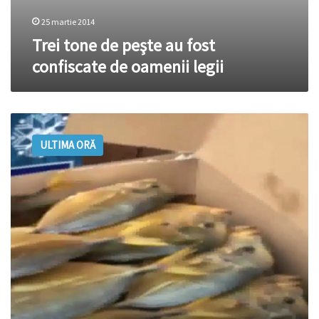
25 martie 2014
Trei tone de peşte au fost
confiscate de oamenii legii
Peste
200
ULTIMA ORĂ
kg
de
peşte
afumat
a
fost
confiscat
de
poliţie