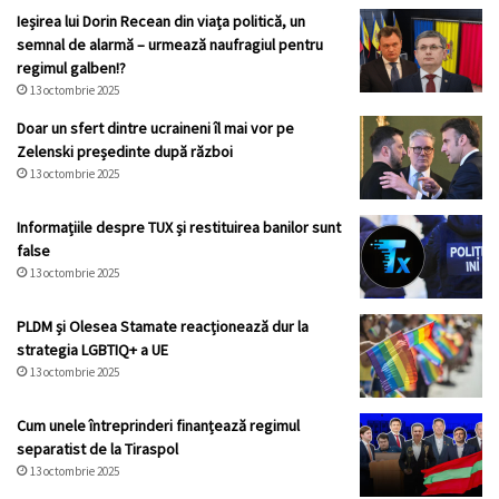
Ieșirea lui Dorin Recean din viața politică, un
semnal de alarmă – urmează naufragiul pentru
regimul galben!?
13 octombrie 2025
Doar un sfert dintre ucraineni îl mai vor pe
Zelenski președinte după război
13 octombrie 2025
Informațiile despre TUX și restituirea banilor sunt
false
13 octombrie 2025
PLDM și Olesea Stamate reacționează dur la
strategia LGBTIQ+ a UE
13 octombrie 2025
Cum unele întreprinderi finanțează regimul
separatist de la Tiraspol
13 octombrie 2025