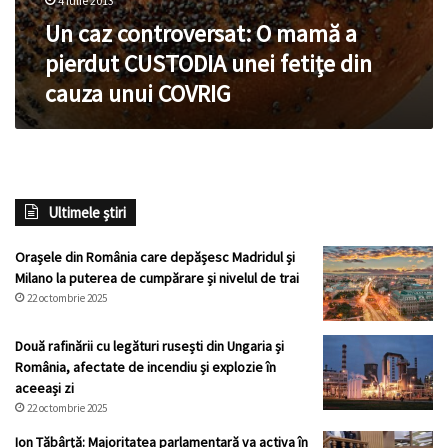
4 iulie 2013
Un caz controversat: O mamă a
pierdut CUSTODIA unei fetiţe din
cauza unui COVRIG
Ultimele știri
Orașele din România care depășesc Madridul și
Milano la puterea de cumpărare și nivelul de trai
22 octombrie 2025
Două rafinării cu legături rusești din Ungaria și
România, afectate de incendiu și explozie în
aceeași zi
22 octombrie 2025
Ion Tăbârță: Majoritatea parlamentară va activa în