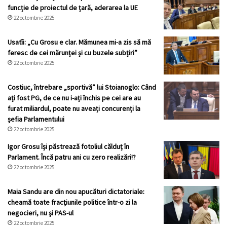
funcție de proiectul de țară, aderarea la UE
22 octombrie 2025
Usatîi: „Cu Grosu e clar. Mămunea mi-a zis să mă
feresc de cei mărunței și cu buzele subțiri”
22 octombrie 2025
Costiuc, întrebare „sportivă” lui Stoianoglo: Când
ați fost PG, de ce nu i-ați închis pe cei are au
furat miliardul, poate nu aveați concurenți la
șefia Parlamentului
22 octombrie 2025
Igor Grosu își păstrează fotoliul călduț în
Parlament. Încă patru ani cu zero realizări!?
22 octombrie 2025
Maia Sandu are din nou apucături dictatoriale:
cheamă toate fracţiunile politice într-o zi la
negocieri, nu şi PAS-ul
22 octombrie 2025