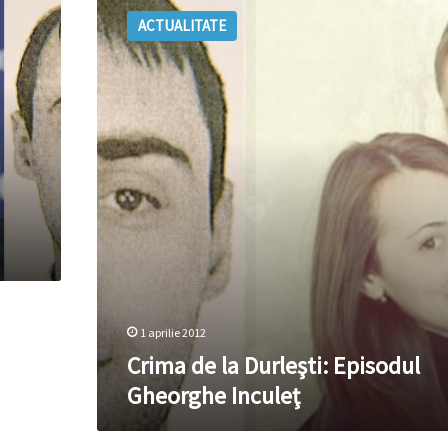
de
ACTUALITATE
la
Durleşti:
Episodul
Gheorghe
Inculeţ
1 aprilie 2012
Crima de la Durleşti: Episodul
Gheorghe Inculeţ