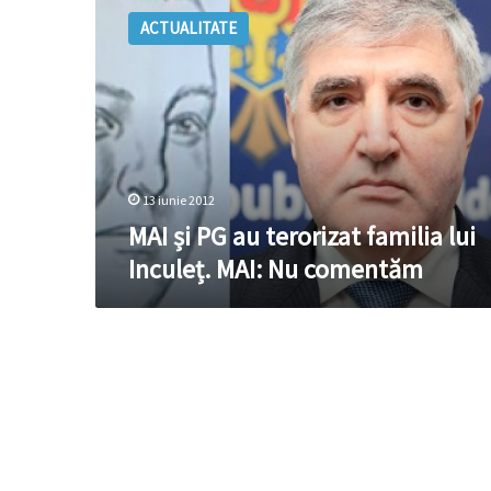
și
ACTUALITATE
PG
au
terorizat
familia
lui
Inculeț.
MAI:
Nu
13 iunie 2012
comentăm
MAI și PG au terorizat familia lui
Inculeț. MAI: Nu comentăm