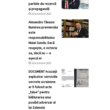
partide de rezervă
și propagandă
16 octombrie 2025
Alexandru Tănase:
Numirea premierului
este
responsabilitatea
Maiei Sandu. Dacă
reușește, e victoria
sa, dacă nu — e
eșecul ei
16 octombrie 2025
DOCUMENT Acuzații
explozive: serviciile
secrete ucrainene
ar fi folosit acte
„false” pentru
înlăturarea unui
posibil adversar al
lui Zelenski