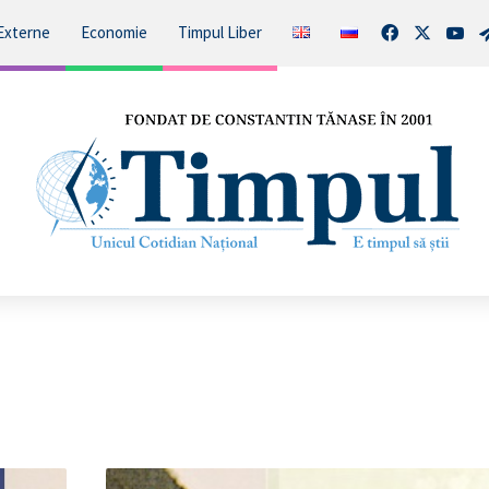
Facebook
X
You
Externe
Economie
Timpul Liber
Crima