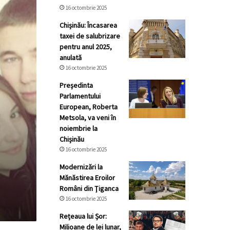
16 octombrie 2025
Chișinău: Încasarea
taxei de salubrizare
pentru anul 2025,
anulată
16 octombrie 2025
Președinta
Parlamentului
European, Roberta
Metsola, va veni în
noiembrie la
Chișinău
16 octombrie 2025
Modernizări la
Mănăstirea Eroilor
Români din Ţiganca
16 octombrie 2025
Rețeaua lui Șor:
Milioane de lei lunar,