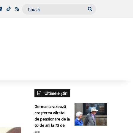
Tube
Telegram
TikTok
RSS
Caută
Ultimele știri
Germania vizează
creșterea vârstei
de pensionare de la
65 de ani la 73 de
ani