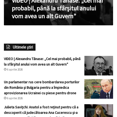
VIDEO | Alexandru Tănase: „Cel mai
vom
probabil, până la sfârșitul anului
avea
vom avea un alt Guvern”
un
alt
Guvern”
Ultimele știri
VIDEO | Alexandru Tănase: „Cel mai probabil, până
la sfârșitul anului vom avea un alt Guvern”
6 aprilie 2026
Un parlamentar rus cere bombardarea porturilor
din România și Bulgaria pentru a împiedica
aprovizionarea Ucrainei cu piese pentru drone
6 aprilie 2026
Julieta Savițchi: Anatol a fost reținut pentru că a
descoperit că judecătoarea Ana Cucerescu și-a