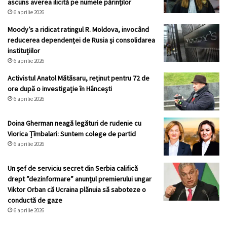
ascuns averea ilicită pe numele părinților
6 aprilie 2026
Moody’s a ridicat ratingul R. Moldova, invocând
reducerea dependenței de Rusia și consolidarea
instituțiilor
6 aprilie 2026
Activistul Anatol Mătăsaru, reținut pentru 72 de
ore după o investigație în Hâncești
6 aprilie 2026
Doina Gherman neagă legături de rudenie cu
Viorica Țîmbalari: Suntem colege de partid
6 aprilie 2026
Un șef de serviciu secret din Serbia califică
drept ”dezinformare” anunțul premierului ungar
Viktor Orban că Ucraina plănuia să saboteze o
conductă de gaze
6 aprilie 2026