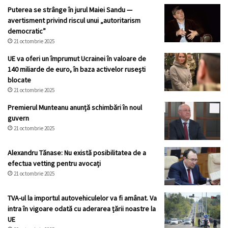
Puterea se strânge în jurul Maiei Sandu —
avertisment privind riscul unui „autoritarism
democratic”
21 octombrie 2025
UE va oferi un împrumut Ucrainei în valoare de
140 miliarde de euro, în baza activelor ruseşti
blocate
21 octombrie 2025
Premierul Munteanu anunță schimbări în noul
guvern
21 octombrie 2025
Alexandru Tănase: Nu există posibilitatea de a
efectua vetting pentru avocați
21 octombrie 2025
TVA-ul la importul autovehiculelor va fi amânat. Va
intra în vigoare odată cu aderarea țării noastre la
UE