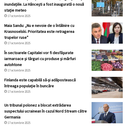
inundațiile. La Hâncești a fost inaugurată o nouă
stație meteo
17 octombrie 2025
Maia Sandu: „Nu e nevoie de o întâlnire cu
Krasnoselski. Prioritatea este retragerea
trupelor ruse”
17 octombrie 2025
În sectoarele Capitalei vor fi desfășurate
iarmaroace și târguri cu produse și mărfuri
autohtone
17 octombrie 2025
Finlanda este capabilă să-și adăpostească
întreaga populație în buncăre
17 octombrie 2025
Un tribunal polonez a blocat extrădarea
suspectului ucrainean în cazul Nord Stream către
Germania
17 octombrie 2025