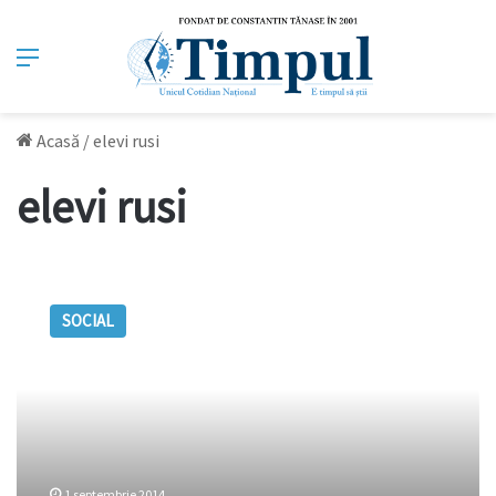
Meniu
Acasă
/
elevi rusi
elevi rusi
Elevii
ruși
SOCIAL
sunt
interesați
să
învețe
limba
română
1 septembrie 2014