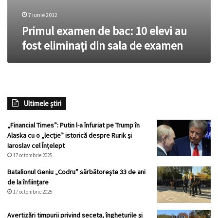
7 iunie 2012
Primul examen de bac: 10 elevi au
fost eliminaţi din sala de examen
Ultimele știri
„Financial Times”: Putin l-a înfuriat pe Trump în
Alaska cu o „lecție” istorică despre Rurik și
Iaroslav cel Înțelept
17 octombrie 2025
Batalionul Geniu „Codru” sărbătorește 33 de ani
de la înființare
17 octombrie 2025
Avertizări timpurii privind seceta, înghețurile și