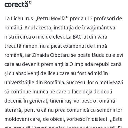
corectă”
La Liceul rus „Petru Movilă” predau 12 profesori de
română. Anul acesta, instituția de învățământ va
instrui circa o mie de elevi. La BAC-ul din vara
trecută nimeni nu a picat examenul de limbă
română, iar Zinaida Cibotaru se poate lăuda cu elevi
care au devenit premianți la Olimpiada republicană
și cu absolvenți de liceu care au fost admiși în
universitățile din România. Succesul lor o motivează
să continue munca pe care o face deja de două
decenii. În general, tinerii ruși vorbesc o română
literară, pentru că nu prea comunică cu semenii lor
moldoveni care, de obicei, vorbesc în dialect. „Este
mai greu să-i înveți pe elevii care aud vorba curții. Ei