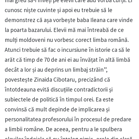
cunosc niște cuvinte și apoi eu trebuie să le
demonstrez că așa vorbește baba Ileana care vinde
la poarta bazarului. Elevii mă mai întreabă de ce
mulți moldoveni nu vorbesc corect limba română.
Atunci trebuie să fac o incursiune în istorie ca să le
arăt că timp de 70 de ani ei au învățat în altă limbă
decât a lor și au deprins un limbaj străin”,
povestește Zinaida Cibotaru, precizând că
întotdeauna evită discuțiile contradictorii și
subiectele de politică în timpul orei. Ea este
convinsă că mult depinde de implicarea și
personalitatea profesorului în procesul de predare
a limbii române. De aceea, pentru a le spulbera
elevilor îndoiala că nu înțeleg nimic, orele din clasă