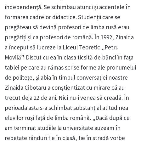
independență. Se schimbau atunci și accentele în
formarea cadrelor didactice. Studenții care se
pregăteau să devină profesori de limba rusă erau
pregătiți și ca profesori de română. În 1992, Zinaida
a început să lucreze la Liceul Teoretic „Petru
Movilă”. Discut cu ea în clasa ticsită de bănci în fața
tablei pe care au rămas scrise forme ale pronumelui
de politețe, și abia în timpul conversației noastre
Zinaida Cibotaru a conștientizat cu mirare că au
trecut deja 22 de ani. Nici nu-i venea să creadă. În
perioada asta s-a schimbat substanțial atitudinea
elevilor ruși față de limba română. „Dacă după ce
am terminat studiile la universitate auzeam în
repetate rânduri fie în clasă, fie în stradă vorbe