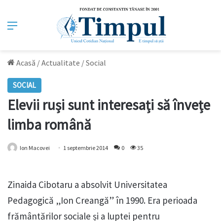
Meniu
Acasă
/
Actualitate
/
Social
SOCIAL
Elevii ruși sunt interesați să învețe
limba română
Ion Macovei
1 septembrie 2014
0
35
Zinaida Cibotaru a absolvit Universitatea
Pedagogică „Ion Creangă” în 1990. Era perioada
frământărilor sociale și a luptei pentru