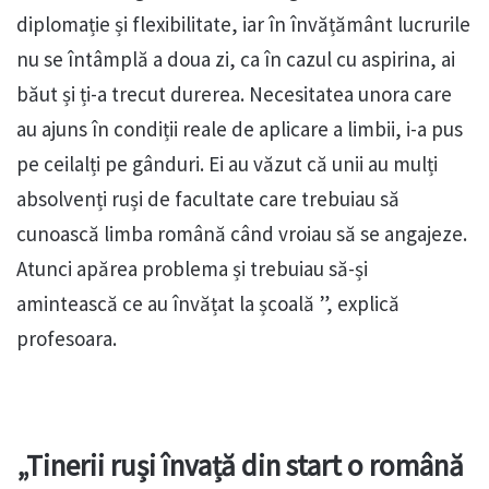
diplomație și flexibilitate, iar în învățământ lucrurile
nu se întâmplă a doua zi, ca în cazul cu aspirina, ai
băut și ți-a trecut durerea. Necesitatea unora care
au ajuns în condiții reale de aplicare a limbii, i-a pus
pe ceilalți pe gânduri. Ei au văzut că unii au mulți
absolvenți ruși de facultate care trebuiau să
cunoască limba română când vroiau să se angajeze.
Atunci apărea problema și trebuiau să-și
amintească ce au învățat la școală ”, explică
profesoara.
„Tinerii ruși învață din start o română