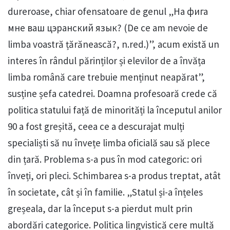
dureroase, chiar ofensatoare de genul „На фига
мне ваш цэранский язык? (De ce am nevoie de
limba voastră țărănească?, n.red.)”, acum există un
interes în rândul părinților și elevilor de a învăța
limba română care trebuie menținut neapărat”,
susține șefa catedrei. Doamna profesoară crede că
politica statului față de minorități la începutul anilor
90 a fost greșită, ceea ce a descurajat mulți
specialiști să nu învețe limba oficială sau să plece
din țară. Problema s-a pus în mod categoric: ori
înveți, ori pleci. Schimbarea s-a produs treptat, atât
în societate, cât și în familie. „Statul și-a înțeles
greșeala, dar la început s-a pierdut mult prin
abordări categorice. Politica lingvistică cere multă